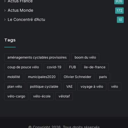
Actus France
926
Actus Monde
172
Le Concentré d’Actu
10
Tags
aménagements cyclables provisoires
boom du vélo
coup de pouce vélo
covid-19
FUB
ile-de-france
mobilité
municipales2020
Olivier Schneider
paris
plan vélo
politique cyclable
VAE
voyage à vélo
vélo
vélo-cargo
vélo-école
vélotaf
© Copyright 2026, Tous droits réservés