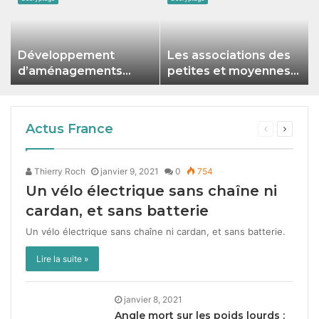
Développement
Les associations des
«
d’aménagements
petites et moyennes
cyclables en milieu
villes resteront-elles
peu denses
sur le bas-côté ?
Actus France
Thierry Roch
janvier 9, 2021
0
754
Un vélo électrique sans chaîne ni
cardan, et sans batterie
Un vélo élec­trique sans chaîne ni car­dan, et sans bat­terie.
Lire la suite »
janvier 8, 2021
Angle mort sur les poids lourds :