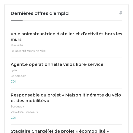
Dernières offres d’emploi
un·e animateur·trice d’atelier et d’activités hors les
murs
Marseille
Le Collectif Vélos en Ville
Agent.e opérationnel.le vélos libre-service
Lyon
Gobee.bike
CDI
Responsable du projet « Maison itinérante du vélo
et des mobilités »
Bordeaux
Vélo-Cité Bordeaux
CDI
Stagiaire Chargé(e) de projet « écomobilité »