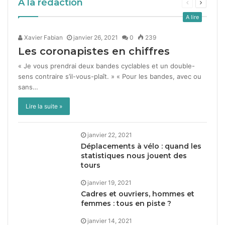
A la rédaction
A lire
Xavier Fabian
janvier 26, 2021
0
239
Les coronapistes en chiffres
« Je vous prendrai deux ban­des cyclables et un dou­ble-
sens con­traire s’il-vous-plaît. » « Pour les ban­des, avec ou
sans…
Lire la suite »
janvier 22, 2021
Déplacements à vélo : quand les
statistiques nous jouent des
tours
janvier 19, 2021
Cadres et ouvriers, hommes et
femmes : tous en piste ?
janvier 14, 2021