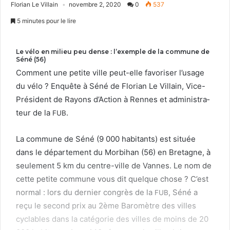
Florian Le Villain
novembre 2, 2020
0
537
5 minutes pour le lire
Le vélo en milieu peu dense : l’exemple de la commune de
Séné (
56
)
Com­ment une petite ville peut-elle favoris­er l’usage
du vélo ? Enquête à Séné de Flo­ri­an Le Vil­lain, Vice-
Prési­dent de Rayons d’Action à Rennes et admin­is­tra­
teur de la
.
FUB
La com­mune de Séné (
9
000
habi­tants) est située
dans le départe­ment du Mor­bi­han (
56
) en Bre­tagne, à
seule­ment
5
km du cen­tre-ville de Vannes. Le nom de
cette petite com­mune vous dit quelque chose ? C’est
nor­mal : lors du dernier con­grès de la
, Séné a
FUB
reçu le sec­ond prix au
2
ème Baromètre des villes
cyclables dans la caté­gorie des villes de moins de
20