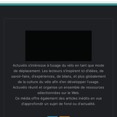
pas unique­ment
lié à l’impact de la Covid-
19
. À Séné,
les efforts réal­isés par la munic­i­pal­ité ont un impact
pro­gres­sif sur les habi­tudes de mobil­ités des habi­
tants depuis plusieurs années déjà.
Marseillan (
34
), le bon sens cyclable !
Mar­seil­lan, petite ville héraultaise au bord de l’étang
de Thau et de la Méditer­ranée, est arrivée en févri­er
dernier troisième de sa caté­gorie au Baromètre des
Actuvélo s’intéresse à l’usage du vélo en tant que mode
villes cyclables. Nous avons ren­con­tré la Roue Libre
de déplacement. Les lecteurs s'inspirent ici d'idées, de
de Thau, l’association
locale et Yves Michel, maire
FUB
savoir-faire, d'expériences, de bilans, et plus globalement
depuis
2008
, pour ten­ter de com­pren­dre les clés du
de la culture du vélo afin d'en développer l'usage.
suc­cès de la sta­tion bal­néaire.
Actuvélo réunit et organise un ensemble de ressources
sélectionnées sur le Web.
Ce média offre également des articles inédits en vue
Une situation géographique idéale
d'approfondir un sujet de fond ou d'actualité.
Selon Daniel Rigaud, secré­taire de la Roue Libre de
Thau, ce résul­tat est en grande par­tie dû au posi­tion­