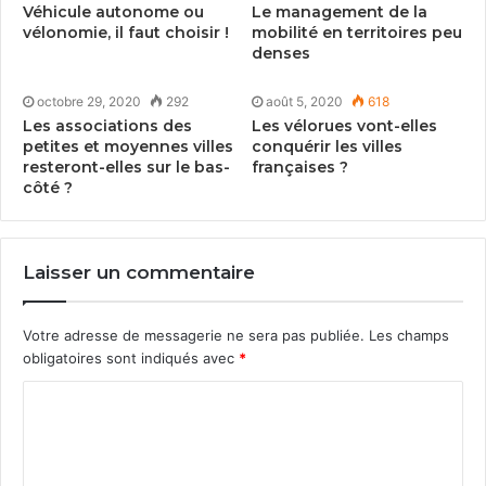
Véhicule autonome ou
Le management de la
vélonomie, il faut choisir !
mobilité en territoires peu
• les itinéraires cyclables sont con­fort­a­bles ;
denses
• les itinéraires cyclables sont entretenus;
octobre 29, 2020
292
août 5, 2020
618
Les associations des
Les vélorues vont-elles
petites et moyennes villes
conquérir les villes
• on peut cir­culer à vélo en sécu­rité
resteront-elles sur le bas-
françaises ?
dans les rues rési­den­tielles.
côté ?
Com­ment cette petite com­mune a-t-elle mis en place
une dynamique pro-vélo pour tous les types d’usages
Laisser un commentaire
(util­i­taire ou loisirs) ? Enquête en Bre­tagne sur les
efforts menés par la munic­i­pal­ité.
Votre adresse de messagerie ne sera pas publiée.
Les champs
obligatoires sont indiqués avec
*
Une politique vélo qui a débuté dès
2011
Séné a élaboré un sché­ma directeur des pistes
cyclables en
2011
. Ce doc­u­ment, inscrit dans une poli­
tique glob­ale de tran­si­tion écologique et énergé­tique,
vise à inciter les habi­tants à utilis­er ce mode de