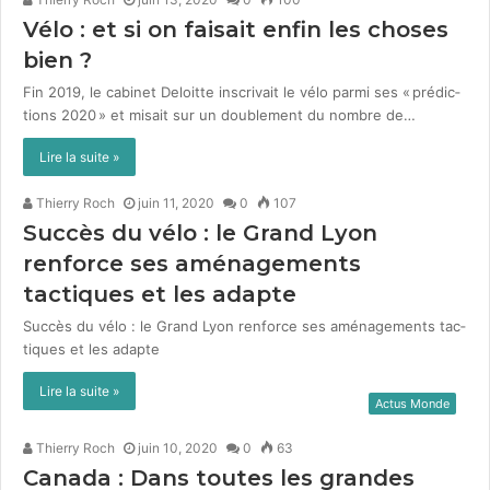
Vélo : et si on faisait enfin les choses
bien ?
Fin 2019, le cab­i­net Deloitte inscrivait le vélo par­mi ses « pré­dic­
tions 2020 » et mis­ait sur un dou­ble­ment du nom­bre de…
Lire la suite »
Thierry Roch
juin 11, 2020
0
107
Succès du vélo : le Grand Lyon
renforce ses aménagements
tactiques et les adapte
Suc­cès du vélo : le Grand Lyon ren­force ses amé­nage­ments tac­
tiques et les adapte
Lire la suite »
Actus Monde
Thierry Roch
juin 10, 2020
0
63
Canada : Dans toutes les grandes