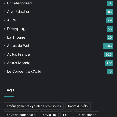
Uncategorized
17
A la rédaction
193
A lire
99
Décryptage
58
La Tribune
29
Actus du Web
1 096
Actus France
926
Actus Monde
172
Le Concentré d’Actu
10
Tags
aménagements cyclables provisoires
boom du vélo
coup de pouce vélo
covid-19
FUB
ile-de-france