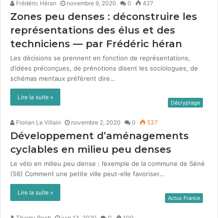
Frédéric Héran
novembre 9, 2020
0
427
Zones peu denses : déconstruire les
représentations des élus et des
techniciens — par Frédéric héran
Les déci­sions se pren­nent en fonc­tion de représen­ta­tions,
d’idées pré­conçues, de préno­tions dis­ent les soci­o­logues, de
sché­mas men­taux préfèrent dire…
Lire la suite »
Décryptage
Florian Le Villain
novembre 2, 2020
0
537
Développement d’aménagements
cyclables en milieu peu denses
Le vélo en milieu peu dense : l’exemple de la commune de Séné
(56) Com­ment une petite ville peut-elle favoris­er…
Lire la suite »
Actus France
Thierry Roch
juin 13, 2020
0
100