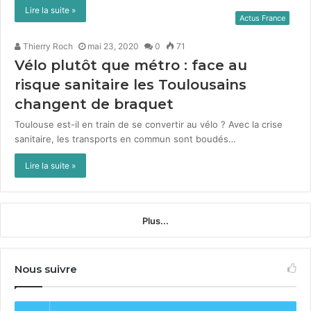
Lire la suite »
Actus France
Thierry Roch
mai 23, 2020
0
71
Vélo plutôt que métro : face au
risque sanitaire les Toulousains
changent de braquet
Toulouse est-il en train de se con­ver­tir au vélo ? Avec la crise
san­i­taire, les trans­ports en com­mun sont boudés…
Lire la suite »
Plus...
Nous suivre