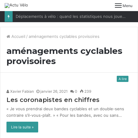
Menu
Déplacements à vélo : quand les statistiques nous jouent des tours
Accueil
/
aménagements cyclables provisoires
aménagements cyclables
provisoires
A lire
Xavier Fabian
janvier 26, 2021
0
239
Les coronapistes en chiffres
« Je vous prendrai deux ban­des cyclables et un dou­ble-sens
con­traire s’il-vous-plaît. » « Pour les ban­des, avec ou sans…
Lire la suite »