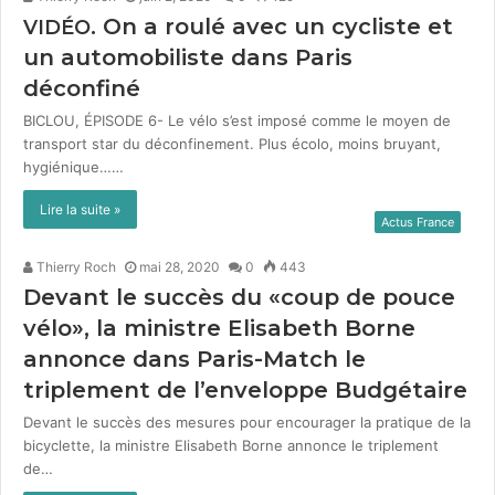
. On a roulé avec un cycliste et
VIDÉO
un automobiliste dans Paris
déconfiné
BICLOU, ÉPISODE 6- Le vélo s’est imposé comme le moyen de
trans­port star du décon­fine­ment. Plus éco­lo, moins bruyant,
hygiénique……
Lire la suite »
Actus France
Thierry Roch
mai 28, 2020
0
443
Devant le succès du «coup de pouce
vélo», la ministre Elisabeth Borne
annonce dans Paris-Match le
triplement de l’enveloppe Budgétaire
Devant le succès des mesures pour encour­ager la pra­tique de la
bicy­clette, la min­istre Elis­a­beth Borne annonce le triple­ment
de…