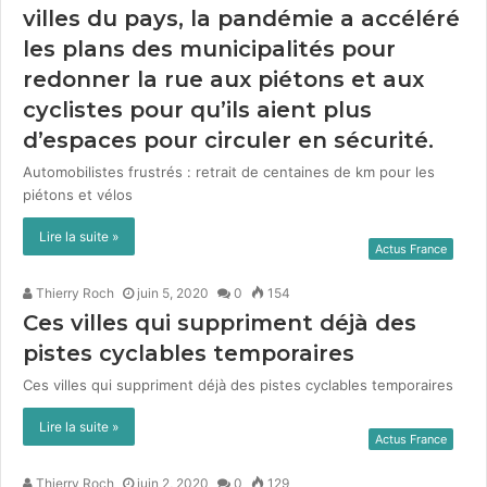
villes du pays, la pandémie a accéléré
les plans des municipalités pour
redonner la rue aux piétons et aux
cyclistes pour qu’ils aient plus
d’espaces pour circuler en sécurité.
Auto­mo­bilistes frus­trés : retrait de cen­taines de km pour les
pié­tons et vélos
Lire la suite »
Actus France
Thierry Roch
juin 5, 2020
0
154
Ces villes qui suppriment déjà des
pistes cyclables temporaires
Ces villes qui sup­pri­ment déjà des pistes cyclables tem­po­raires
Lire la suite »
Actus France
Thierry Roch
juin 2, 2020
0
129