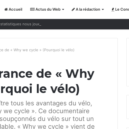
Accueil
Actus du Web
A la rédaction
Le Conc
statistiques nous jouent des tours
ce de « Why we cycle » (Pourquoi le vélo)
France de « Why
rquoi le vélo)
tre tous les avantages du vélo,
y we cycle ». Ce documentaire
nsoupçonnés du vélo sur tout un
lable. « Why we cycle » vient de