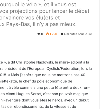
ourquoi le vélo », et il vous est
vos projections pour lancer le débat
convaincre vos élu(e)s et
x Pays-Bas, il n’y a pas mieux.
0
1 220
4 minutes pour le lire
 », a dit Christophe Naj­dovs­ki, le maire-adjoint à la
eurs prési­dent de l’European Cyclists’Federation, lors la
018
. « Mais j’espère que nous ne met­trons pas
40
hi­et­tekat­te, le chef du pôle économique de
­ment à vélo comme « une petite fête entre deux ren­
t en citant Hugues Ser­raf, c’est son pou­voir mag­ique
ni-aven­ture dont vous êtes le héros, avec un début,
un tas de rebondisse­ments, de la vitesse et de