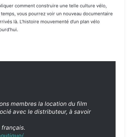
xpli­quer com­ment con­stru­ire une telle cul­ture vélo,
 temps, vous pour­rez voir un nou­veau doc­u­men­taire
ivés là. L’histoire mou­ve­men­té d’un plan vélo
urd’hui.
ions mem­bres la loca­tion du film
cié avec le dis­trib­u­teur, à savoir
 français.
boutique/