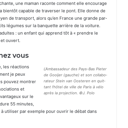
hante, une maman racon­te com­ment elle encour­age
ra bien­tôt capa­ble de tra­vers­er le pont. Elle donne de
moyen de trans­port, alors qu’en France une grande par­
ts légumes sur la ban­quette arrière de la voiture.
adultes : un enfant qui apprend tôt à « pren­dre le
 et ouvert.
chez vous
, les réac­tions
L’Ambassadeur des Pays-Bas Pieter
m­ment je peux
de Gooi­jer (gauche) et son col­lab­o­
ra­teur Stein van Oost­eren en quit­
us pou­vez mon­tr­er
tant l’hôtel de ville de Paris à vélo
­ci­a­tions et
après la pro­jec­tion. ©J. Polo
avan­tageux sur le
e dure
55
min­utes,
 à utilis­er par exem­ple pour ouvrir le débat dans