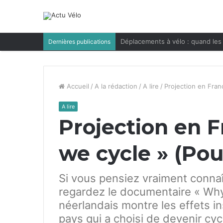
Déplacements à vélo : quand les 
Dernières publications
Accueil
/
A la rédaction
/
A lire
/
Projection en Fran
A lire
Projection en 
we cycle » (Pou
Si vous pensiez vraiment connaî
regardez le documentaire « Wh
néerlandais montre les effets i
pays qui a choisi de devenir cyc