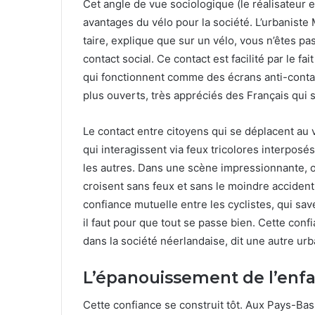
Cet angle de vue soci­ologique (le réal­isa­teur e
avan­tages du vélo pour la société. L’urbaniste
taire, explique que sur un vélo, vous n’êtes 
con­tact social. Ce con­tact est facil­ité par le fa
qui fonc­tion­nent comme des écrans anti-con­tac
plus ouverts, très appré­ciés des Français qui 
Le con­tact entre citoyens qui se dépla­cent au v
qui inter­agis­sent via feux tri­col­ores inter­po
les autres. Dans une scène impres­sion­nante, on
croisent sans feux et sans le moin­dre acci­dent.
con­fi­ance mutuelle entre les cyclistes, qui sa
il faut pour que tout se passe bien. Cette con­fi
dans la société néer­landaise, dit une autre urba
L’épanouissement de l’enf
Cette con­fi­ance se con­stru­it tôt. Aux Pays-Ba