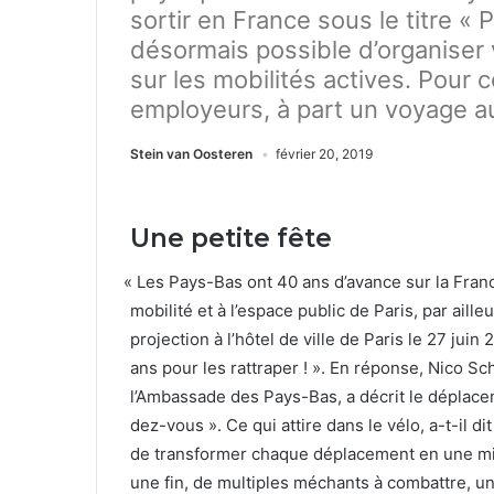
sortir en France sous le titre « P
désormais possible d’organiser 
sur les mobilités actives. Pour 
employeurs, à part un voyage au
Stein van Oosteren
février 20, 2019
Une petite fête
«
Les Pays-Bas ont
40
ans d’avance sur la France
mobil­ité et à l’espace pub­lic de Paris, par aill
pro­jec­tion à l’hôtel de ville de Paris le
27
juin
2
ans pour les rat­trap­er ! ». En réponse, Nico Sc
l’Ambassade des Pays-Bas, a décrit le déplace
dez-vous ». Ce qui attire dans le vélo, a-t-il di
de trans­former chaque déplace­ment en une mi
une fin, de mul­ti­ples méchants à com­bat­tre, 