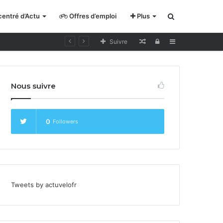
entré d’Actu
Offres d’emploi
Plus
Rechercher
Lecture
Se
Sidebar
Suivre
pour
connecter
cycliste
Nous suivre
curieux
0
Followers
Tweets by actuvelofr