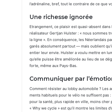
l’adrénaline, bref, tout le con­traire de ce que
Une richesse ignorée
Etrange­ment, ce plaisir est qua­si-absent dans 
réal­isa­teur Gert­jan Hul­ster : « nous sommes 
la ligne ». En con­séquence, les Néer­landais 
garés absol­u­ment partout — mais oublient qu’
entier leur envie. Hul­ster a voulu met­tre en l
qu’elle puisse être améliorée au lieu de se dégra
forte, même aux Pays-Bas.
Communiquer par l’émotio
Com­ment résis­ter au lob­by auto­mo­bile ? Les 
ments habituels pour le vélo ne suff­isent pas :
pour la san­té, plus rapi­de en ville, moins cher po
« Why we cycle » est qu’il mon­tre les lim­ites d’