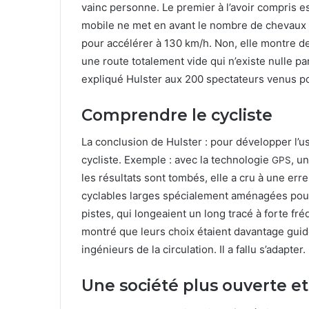
va­inc per­son­ne. Le pre­mier à l’avoir com­pris e
mo­bile ne met en avant le nom­bre de chevaux so
pour accélér­er à
130
km/h. Non, elle mon­tre de
une route totale­ment vide qui n’existe nulle par
expliqué Hul­ster aux
200
spec­ta­teurs venus pou
Comprendre le cycliste
La con­clu­sion de Hul­ster : pour dévelop­per l’u
cycliste. Exem­ple : avec la tech­nolo­gie
, u
GPS
les résul­tats sont tombés, elle a cru à une erre
cyclables larges spé­ciale­ment amé­nagées pour 
pistes, qui longeaient un long tracé à forte fré
mon­tré que leurs choix étaient davan­tage guidé
ingénieurs de la cir­cu­la­tion. Il a fal­lu s’adapter.
Une société plus ouverte et 