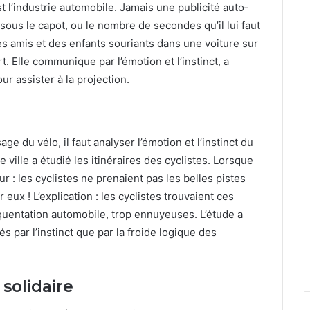
st l’industrie auto­mo­bile. Jamais une pub­lic­ité auto­
us le capot, ou le nom­bre de sec­on­des qu’il lui faut
s amis et des enfants souri­ants dans une voiture sur
t. Elle com­mu­nique par l’émotion et l’instinct, a
r assis­ter à la pro­jec­tion.
sage du vélo, il faut analyser l’émotion et l’instinct du
ne ville a étudié les itinéraires des cyclistes. Lorsque
ur : les cyclistes ne pre­naient pas les belles pistes
eux ! L’explication : les cyclistes trou­vaient ces
quen­ta­tion auto­mo­bile, trop ennuyeuses. L’étude a
s par l’instinct que par la froide logique des
solidaire