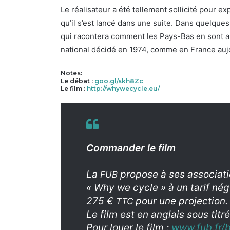
Le réal­isa­teur a été telle­ment sol­lic­ité pour e
qu’il s’est lancé dans une suite. Dans quelques
qui racon­tera com­ment les Pays-Bas en sont arr
nation­al décidé en
1974
, comme en France aujo
Notes:
Le débat :
goo.gl/skh
8
Zc
Le film :
http://whywecycle.eu/
Com­man­der le film
La
pro­pose à ses asso­ci­a­t
FUB
« Why we cycle » à un tarif négo­
275
€
pour une pro­jec­tion.
TTC
Le film est en anglais sous titré
Pour louer le film :
www.fub.fr/