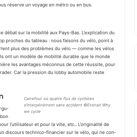
 vous réserve un voy­age en métro ou en bus.
le débat sur la mobil­ité aux Pays-Bas. L’explication du
trop proches du tableau : nous faisons du vélo, point à
par­lent plus des prob­lèmes du vélo — comme les vélos
ils ont un mod­èle de mobil­ité durable que le monde
umière les avan­tages mécon­nus de cette réus­site, pour
d­er. Car la pres­sion du lob­by auto­mo­bile reste
n
Car­refour où qua­tre flux de cyclistes
s’interpénètrent sans acci­dent ©Etx­trait Why
argu­
we cycle
 bon
ur l’utilisateur et pour la ville, etc.. L’originalité de
un dis­cours tech­ni­co-financier sur le vélo, qui ne con­