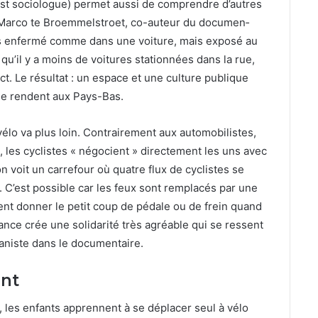
st soci­o­logue) per­met aus­si de com­pren­dre d’autres
 Mar­co te Broem­mel­stroet, co-auteur du doc­u­men­
pas enfer­mé comme dans une voiture, mais exposé au
it qu’il y a moins de voitures sta­tion­nées dans la rue,
t. Le résul­tat : un espace et une cul­ture publique
se ren­dent aux Pays-Bas.
élo va plus loin. Con­traire­ment aux auto­mo­bilistes,
sés, les cyclistes « négo­cient » directe­ment les uns avec
 voit un car­refour où qua­tre flux de cyclistes se
 C’est pos­si­ble car les feux sont rem­placés par une
vent don­ner le petit coup de pédale ou de frein quand
­ance crée une sol­i­dar­ité très agréable qui se ressent
n­iste dans le doc­u­men­taire.
ant
s, les enfants appren­nent à se déplac­er seul à vélo