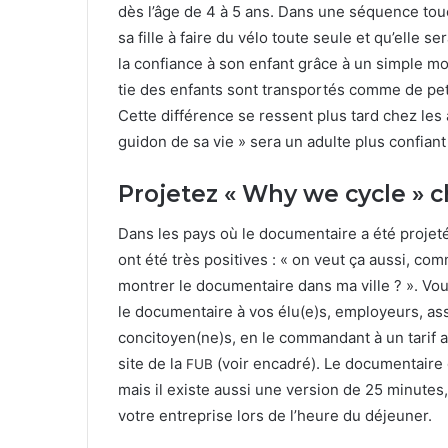
dès l’âge de
4
à
5
ans. Dans une séquence touc
sa fille à faire du vélo toute seule et qu’elle se
la con­fi­ance à son enfant grâce à un sim­ple 
tie des enfants sont trans­portés comme de peti
Cette dif­férence se ressent plus tard chez les 
guidon de sa vie » sera un adulte plus con­fi­ant
Projetez « Why we cycle » 
Dans les pays où le doc­u­men­taire a été pro­jeté
ont été très pos­i­tives : « on veut ça aus­si, co
mon­tr­er le doc­u­men­taire dans ma ville ? ». Vo
le doc­u­men­taire à vos élu(e)s, employeurs, asso
concitoyen(ne)s, en le com­man­dant à un tarif 
site de la
(voir encadré). Le doc­u­men­tair
FUB
mais il existe aus­si une ver­sion de
25
min­utes,
votre entre­prise lors de l’heure du déje­uner.