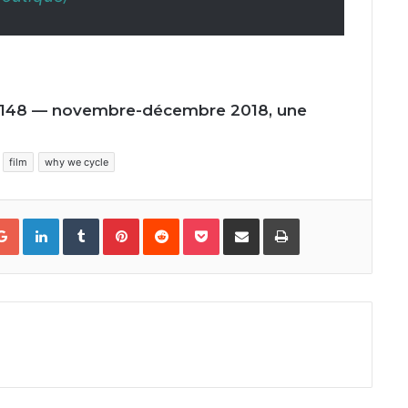
148
— novembre-décembre
2018
, une
film
why we cycle
Google+
LinkedIn
Tumblr
Pinterest
Reddit
Pocket
Partager par courriel
Imprimer