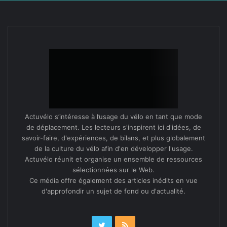
&
résume Stein Van Oost­eren dans
Usbek
Rica
Tags
aménagements cyclables provisoires
covid-19
La Ville à Vélo
Mathieu Chassignet
Olivier Razemon
Pierre Serne
Stein Van Oosteren
urbanisme tactique
Actuvélo s’intéresse à l’usage du vélo en tant que mode
de déplacement. Les lecteurs s'inspirent ici d'idées, de
savoir-faire, d'expériences, de bilans, et plus globalement
de la culture du vélo afin d'en développer l'usage.
Actuvélo réunit et organise un ensemble de ressources
sélectionnées sur le Web.
Ce média offre également des articles inédits en vue
d'approfondir un sujet de fond ou d'actualité.