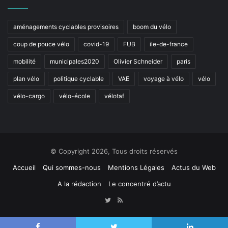
aménagements cyclables provisoires
boom du vélo
coup de pouce vélo
covid-19
FUB
ile-de-france
mobilité
municipales2020
Olivier Schneider
paris
plan vélo
politique cyclable
VAE
voyage à vélo
vélo
vélo-cargo
vélo-école
vélotaf
© Copyright 2026, Tous droits réservés
Accueil
Qui sommes-nous
Mentions Légales
Actus du Web
A la rédaction
Le concentré d’actu