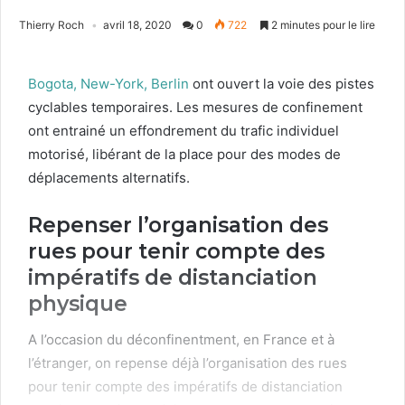
Thierry Roch
avril 18, 2020
0
722
2 minutes pour le lire
Bogo­ta, New-York, Berlin
ont ouvert la voie des pistes
cyclables tem­po­raires. Les mesures de con­fine­ment
ont entrainé un effon­drement du traf­ic indi­vidu­el
motorisé, libérant de la place pour des modes de
déplace­ments alter­nat­ifs.
Repenser l’organisation des
rues pour tenir compte des
impératifs de distanciation
physique
A l’occasion du décon­finent­ment, en France et à
l’étranger, on repense déjà l’organisation des rues
pour tenir compte des impérat­ifs de dis­tan­ci­a­tion