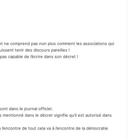
t ne com­prend pas non plus com­ment les asso­ci­a­tions qui
s­sent tenir des dis­cours pareilles !
pas capa­ble de l’écrire dans son décret !
nt dans le jour­nal offi­ciel.
 men­tion­né dans le décret sig­ni­fie qu’il est autorisé dans
 à l’encontre de tout cela va à l’encontre de la démoc­ra­tie