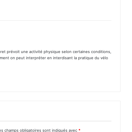
ret prévoit une activ­ité physique selon cer­taines con­di­tions,
m­ment on peut inter­préter en inter­dis­ant la pra­tique du vélo
s champs obligatoires sont indiqués avec
*