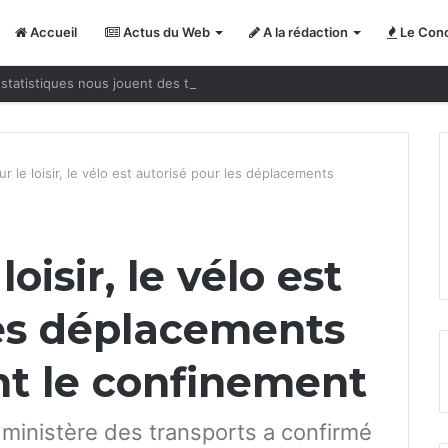
Accueil
Actus du Web
A la rédaction
Le Conc
statistiques nous jouent des tours
ur le loisir, le vélo est autorisé pour les déplacements
loisir, le vélo est
les déplacements
nt le confinement
e ministère des transports a confirmé