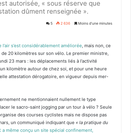
est autorisée, « sous réserve que
ttestation dûment renseignée ».
5
2 636
Moins d'une minutes
de l’air s’est con­sid­érable­ment améliorée
, mais non, ce
e de
20
kilo­mètres sur son vélo. Le pre­mier min­istre,
un­di
23
mars : les déplace­ments liés à l’activité
 d’un kilo­mètre autour de chez soi, et pour une heure
velle attes­ta­tion déroga­toire, en vigueur depuis mer­
erne­ment ne men­tion­naient nulle­ment le type
ac­er le sacro-saint jog­ging par un tour à vélo ? Seule
 organ­ise des cours­es cyclistes mais ne dis­pose pas
ars, un com­mu­niqué indi­quant que
« la pra­tique du
a même conçu un site spé­cial con­fine­ment,
C