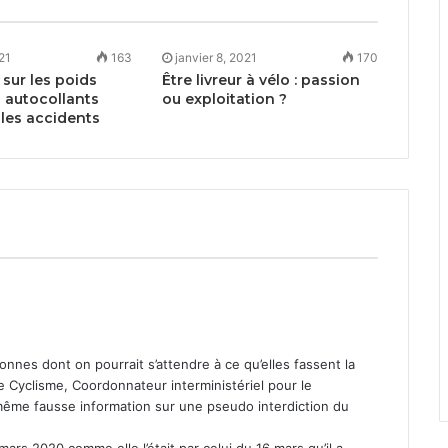
021
163
janvier 8, 2021
170
sur les poids
Être livreur à vélo : passion
s autocollants
ou exploitation ?
 les accidents
on­nes dont on pour­rait s’attendre à ce qu’elles fassent la
 Cyclisme, Coor­don­na­teur inter­min­istériel pour le
ême fausse infor­ma­tion sur une pseu­do inter­dic­tion du