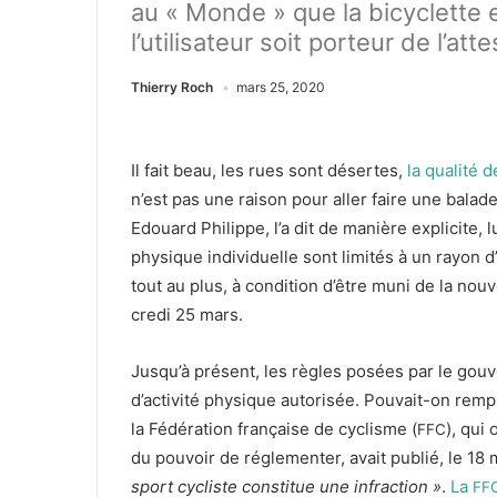
au « Monde » que la bicyclette 
l’utilisateur soit porteur de l’a
Thierry Roch
mars 25, 2020
Il fait beau, les rues sont désertes,
la qual­ité 
n’est pas une rai­son pour aller faire une balad
Edouard Philippe, l’a dit de manière explicite, l
physique indi­vidu­elle sont lim­ités à un ray­on
tout au plus, à con­di­tion d’être muni de la nou­
cre­di
25
mars.
Jusqu’à présent, les règles posées par le gou­v
d’activité physique autorisée. Pou­vait-on rem­pl
la Fédéra­tion française de cyclisme (
), qui
FFC
du pou­voir de régle­menter, avait pub­lié, le
18
m
sport cycliste con­stitue une infrac­tion »
.
La
FF