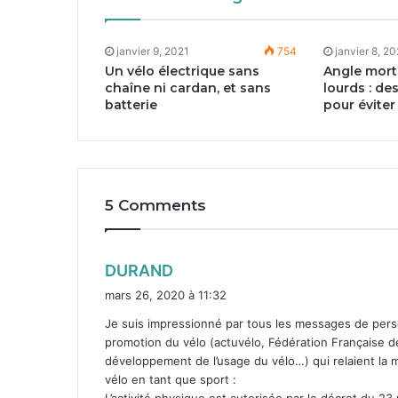
janvier 9, 2021
754
janvier 8, 2
Un vélo électrique sans
Angle mort 
chaîne ni cardan, et sans
lourds : de
batterie
pour éviter
5 Comments
d
DURAND
i
mars 26, 2020 à 11:32
t
Je suis impres­sion­né par tous les mes­sages de per­s
pro­mo­tion du vélo (actu­vé­lo, Fédéra­tion Française de
:
développe­ment de l’usage du vélo…) qui relaient la m
vélo en tant que sport :