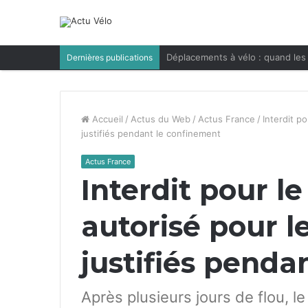
Déplacements à vélo : quand les 
Dernières publications
Accueil
/
Actus du Web
/
Actus France
/
Interdit po
justifiés pendant le confinement
Actus France
Interdit pour le 
autorisé pour 
justifiés penda
Après plusieurs jours de flou, l