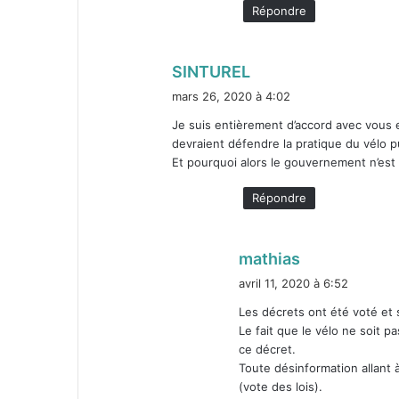
Répondre
d
SINTUREL
i
mars 26, 2020 à 4:02
t
Je suis entière­ment d’accord avec vous e
devraient défendre la pra­tique du vélo pui
:
Et pourquoi alors le gou­verne­ment n’est 
Répondre
d
mathias
i
avril 11, 2020 à 6:52
t
Les décrets ont été voté et so
Le fait que le vélo ne soit pas
:
ce décret.
Toute dés­in­for­ma­tion allant
(vote des lois).