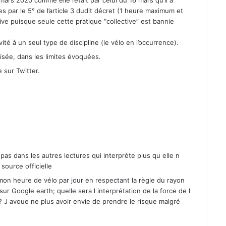
mars
2020
comme elle l’était par celui du
16
mars qu’il a
es par le
5
° de l’article
3
dudit décret (
1
heure max­i­mum et
tive puisque seule cette pra­tique “col­lec­tive” est ban­nie
iv­ité à un seul type de dis­ci­pline (le vélo en l’occurrence).
sée, dans les lim­ites évo­quées.
e sur Twit­ter.
 pas dans les autres lec­tures qui inter­prète plus qu elle n
source offi­cielle
on heure de vélo par jour en respec­tant la règle du ray­on
 sur Google earth; quelle sera l inter­pré­ta­tion de la force de l
 ? J avoue ne plus avoir envie de pren­dre le risque mal­gré