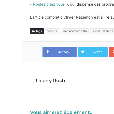
« Roulez chez vous »
, qui dis­pense des pro­
L’article com­plet d’Olivier Raze­mon est à lire s
Tags
covid-19
déplacement vélo
Olivier Razemon
Facebook
Twitter
Thierry Roch
Vous aimerez également...