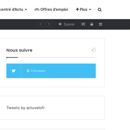
entré d’Actu
Offres d’emploi
Plus
Rechercher
Lecture
Se
Sidebar
Suivre
pour
connecter
cycliste
Nous suivre
curieux
0
Followers
Tweets by actuvelofr