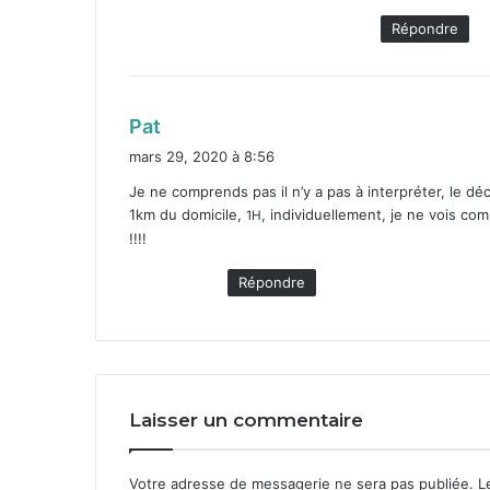
Répondre
d
Pat
i
mars 29, 2020 à 8:56
t
Je ne com­prends pas il n’y a pas à inter­préter, le déc
1
km du domi­cile,
, indi­vidu­elle­ment, je ne vois co
1
H
:
!!!!
Répondre
Laisser un commentaire
Votre adresse de messagerie ne sera pas publiée.
Le