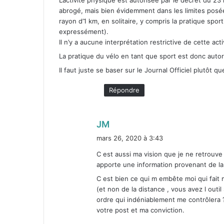
L’activité physique est autorisée par le décret du
23
abrogé, mais bien évidem­ment dans les lim­ites posé
ray­on d’
1
km, en soli­taire, y com­pris la pra­tique spor
expressé­ment).
Il n’y a aucune inter­pré­ta­tion restric­tive de cette act
La pra­tique du vélo en tant que sport est donc autori
Il faut juste se baser sur le Jour­nal Offi­ciel plutôt qu
Répondre
d
JM
i
mars 26, 2020 à 3:43
t
C est aus­si ma vision que je ne retrou­ve
apporte une infor­ma­tion provenant de la 
:
C est bien ce qui m embête moi qui fait m
(et non de la dis­tance , vous avez l out­il
ordre qui indé­ni­able­ment me con­trôlera
votre post et ma con­vic­tion.