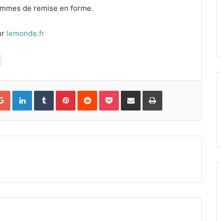
grammes de remise en forme.
ur
lemonde.fr
Google+
LinkedIn
Tumblr
Pinterest
Reddit
Pocket
Partager par courriel
Imprimer