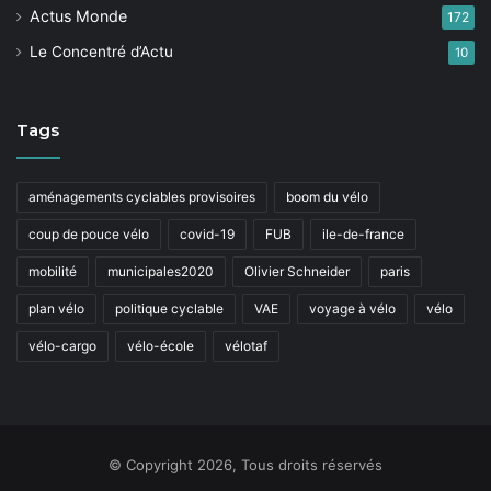
Actus Monde
172
Le Concentré d’Actu
10
Tags
aménagements cyclables provisoires
boom du vélo
coup de pouce vélo
covid-19
FUB
ile-de-france
mobilité
municipales2020
Olivier Schneider
paris
plan vélo
politique cyclable
VAE
voyage à vélo
vélo
vélo-cargo
vélo-école
vélotaf
© Copyright 2026, Tous droits réservés