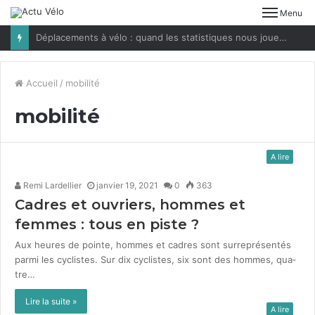
Menu
Déplacements à vélo : quand les statistiques nous jouent des tours
Accueil
/
mobilité
mobilité
A lire
Remi Lardellier
janvier 19, 2021
0
363
Cadres et ouvriers, hommes et
femmes : tous en piste ?
Aux heures de pointe, hommes et cadres sont sur­représen­tés
par­mi les cyclistes. Sur dix cyclistes, six sont des hommes, qua­
tre…
Lire la suite »
A lire