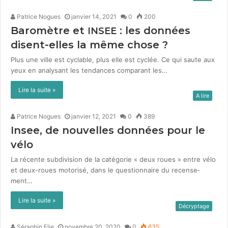
Patrice Nogues
janvier 14, 2021
0
200
Baromètre et
: les données
INSEE
disent-elles la même chose ?
Plus une ville est cyclable, plus elle est cyclée. Ce qui saute aux
yeux en analysant les ten­dances com­para­nt les…
Lire la suite »
A lire
Patrice Nogues
janvier 12, 2021
0
389
Insee, de nouvelles données pour le
vélo
La récente sub­di­vi­sion de la caté­gorie « deux roues » entre vélo
et deux-roues motorisé, dans le ques­tion­naire du recense­
ment…
Lire la suite »
Décryptage
Séraphin Elie
novembre 20, 2020
0
635