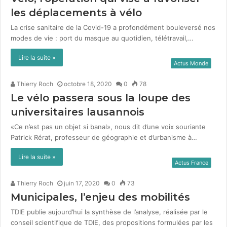
les déplacements à vélo
La crise san­i­taire de la Covid-19 a pro­fondé­ment boulever­sé nos
modes de vie : port du masque au quo­ti­di­en, télé­tra­vail,…
Lire la suite »
Actus Monde
Thierry Roch
octobre 18, 2020
0
78
Le vélo passera sous la loupe des
universitaires lausannois
«Ce n’est pas un objet si banal», nous dit d’une voix souri­ante
Patrick Rérat, pro­fesseur de géo­gra­phie et d’urbanisme à…
Lire la suite »
Actus France
Thierry Roch
juin 17, 2020
0
73
Municipales, l’enjeu des mobilités
TDIE pub­lie aujourd’hui la syn­thèse de l’analyse, réal­isée par le
con­seil sci­en­tifique de TDIE, des propo­si­tions for­mulées par les