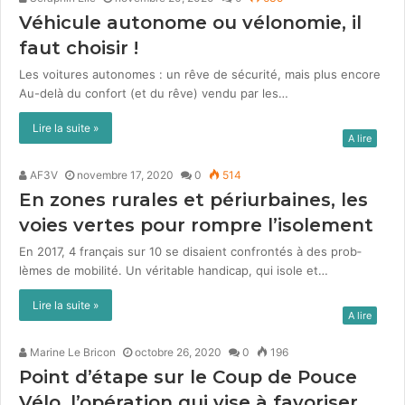
Véhicule autonome ou vélonomie, il
faut choisir !
Les voitures autonomes : un rêve de sécurité, mais plus encore
Au-delà du con­fort (et du rêve) ven­du par les…
Lire la suite »
A lire
AF3V
novembre 17, 2020
0
514
En zones rurales et périurbaines, les
voies vertes pour rompre l’isolement
En 2017, 4 français sur 10 se dis­aient con­fron­tés à des prob­
lèmes de mobil­ité. Un véri­ta­ble hand­i­cap, qui isole et…
Lire la suite »
A lire
Marine Le Bricon
octobre 26, 2020
0
196
Point d’étape sur le Coup de Pouce
Vélo, l’opération qui vise à favoriser