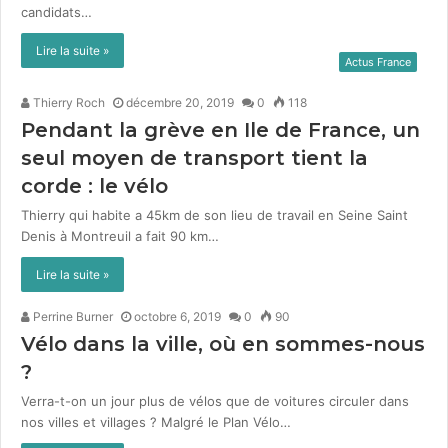
can­di­dats…
Lire la suite »
Actus France
Thierry Roch
décembre 20, 2019
0
118
Pendant la grève en Ile de France, un
seul moyen de transport tient la
corde : le vélo
Thier­ry qui habite a 45km de son lieu de tra­vail en Seine Saint
Denis à Mon­treuil a fait 90 km…
Lire la suite »
Perrine Burner
octobre 6, 2019
0
90
Vélo dans la ville, où en sommes-nous
?
Verra-t-on un jour plus de vélos que de voitures circuler dans
nos villes et villages ? Malgré le Plan Vélo…