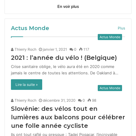
En voir plus
Actus Monde
Plus
Actus Monde
Thierry Roch
janvier 1, 2021
0
117
2021
: l’année du vélo ! (Belgique)
Crise san­i­taire oblige, le vélo aura été en 2020 comme
jamais le cen­tre de toutes les atten­tions. De Oak­land à…
Lire la suite »
Actus Monde
Thierry Roch
décembre 31, 2020
0
98
Slovénie: des vélos tout en
lumières aux balcons pour célébrer
une folle année cycliste
Ils ont tout raflé ou presque : Tadej Pogacar, l’incroyable