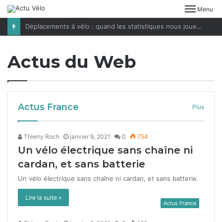
Menu
Déplacements à vélo : quand les statistiques nous jouent des tours
Actus du Web
Actus France
Plus
Thierry Roch
janvier 9, 2021
0
754
Un vélo électrique sans chaîne ni
cardan, et sans batterie
Un vélo élec­trique sans chaîne ni car­dan, et sans bat­terie.
Lire la suite »
Actus France