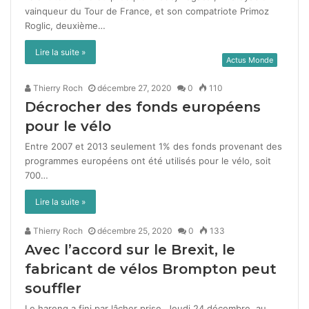
vain­queur du Tour de France, et son com­pa­tri­ote Pri­moz
Roglic, deux­ième…
Lire la suite »
Actus Monde
Thierry Roch
décembre 27, 2020
0
110
Décrocher des fonds européens
pour le vélo
Entre 2007 et 2013 seule­ment 1% des fonds provenant des
pro­grammes européens ont été util­isés pour le vélo, soit
700…
Lire la suite »
Thierry Roch
décembre 25, 2020
0
133
Avec l’accord sur le Brexit, le
fabricant de vélos Brompton peut
souffler
Le hareng a fini par lâch­er prise. Jeu­di 24 décem­bre, au