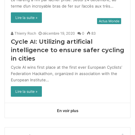
terme d’un incroy­able bras de fer sur l’accès aux très…
Lire la suite »
Actus Monde
Thierry Roch
décembre 19, 2020
0
83
Cycle
: Utilizing artificial
AI
intelligence to ensure safer cycling
in cities
Cycle AI wins first place at the first ever Euro­pean Cyclists’
Fed­er­a­tion Hackathon, orga­nized in asso­ci­a­tion with the
Euro­pean Insti­tute…
Lire la suite »
En voir plus