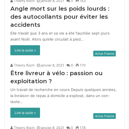
Thierry Roch
janvier 8, 2021
0
163
Angle mort sur les poids lourds :
des autocollants pour éviter les
accidents
Elle n’avait que 3 ans et sa vie a été fauchée sept jours
avant Noël. Alors qu’elle cir­cu­lait à pied…
Lire la suite »
Actus France
Thierry Roch
janvier 8, 2021
0
170
Être livreur à vélo : passion ou
exploitation ?
Un travail de recherche en cours Depuis quelques années,
la livrai­son de repas à domi­cile a explosé, dans un con­
texte…
Lire la suite »
Actus France
Thierry Roch
janvier 8, 2021
0
178