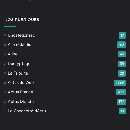
NOS
RUBRIQUES
Uncategorized
17
A la rédaction
193
A lire
99
Décryptage
58
La Tribune
29
Actus du Web
1 096
Actus France
926
Actus Monde
172
Le Concentré d’Actu
10