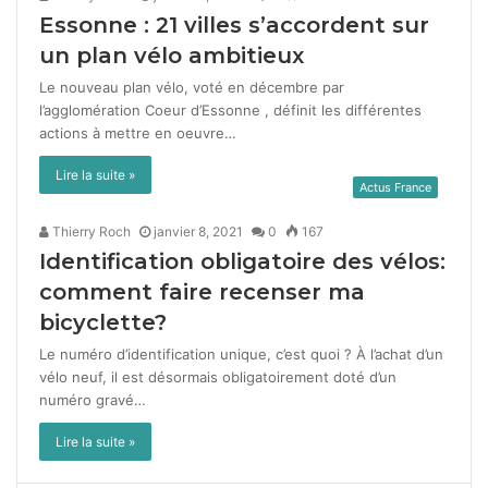
Essonne :
21
villes s’accordent sur
un plan vélo ambitieux
Le nou­veau plan vélo, voté en décem­bre par
l’agglomération Coeur d’Essonne , définit les dif­férentes
actions à met­tre en oeu­vre…
Lire la suite »
Actus France
Thierry Roch
janvier 8, 2021
0
167
Identification obligatoire des vélos:
comment faire recenser ma
bicyclette?
Le numéro d’identification unique, c’est quoi ? À l’achat d’un
vélo neuf, il est désor­mais oblig­a­toire­ment doté d’un
numéro gravé…
Lire la suite »