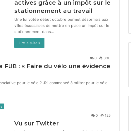
actives grâce à un impôt sur le
stationnement au travail
Une loi votée début octo­bre per­met désor­mais aux
villes écos­sais­es de met­tre en place un impôt sur le
sta­tion­nement dans…
Lire la suite »
0
330
la
: « Faire du vélo une évidence
FUB
sociative pour le vélo ? J’ai com­mencé à militer pour le vélo
re
0
125
Vu sur Twitter