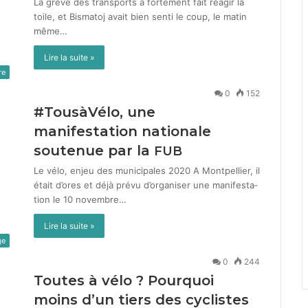
La grève des trans­ports a forte­ment fait réa­gir la
toile, et Bis­ma­toj avait bien sen­ti le coup, le matin
même…
Lire la suite »
re
0
152
#TousàVélo, une
manifestation nationale
soutenue par la
FUB
Le vélo, enjeu des municipales 2020 A Mont­pel­li­er, il
était d’ores et déjà prévu d’organiser une man­i­fes­ta­
tion le 10 novem­bre…
Lire la suite »
ge
0
244
Toutes à vélo ? Pourquoi
moins d’un tiers des cyclistes