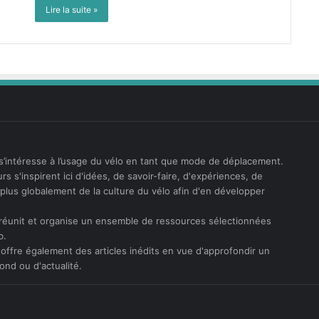
Lire la suite »
s’intéresse à l’usage du vélo en tant que mode de déplacement.
rs s'inspirent ici d'idées, de savoir-faire, d'expériences, de
t plus globalement de la culture du vélo afin d'en développer
réunit et organise un ensemble de ressources sélectionnées
b.
offre également des articles inédits en vue d'approfondir un
ond ou d'actualité.