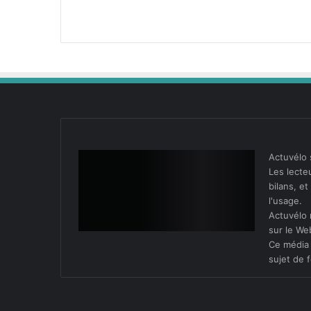
Actuvélo 
Les lecteu
bilans, e
l'usage.
Actuvélo 
sur le We
Ce média 
sujet de f