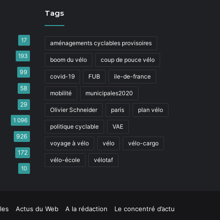
Tags
17
aménagements cyclables provisoires
193
boom du vélo
coup de pouce vélo
99
covid-19
FUB
ile-de-france
58
mobilité
municipales2020
29
Olivier Schneider
paris
plan vélo
1 096
politique cyclable
VAE
926
voyage à vélo
vélo
vélo-cargo
172
vélo-école
vélotaf
10
les
Actus du Web
A la rédaction
Le concentré d’actu