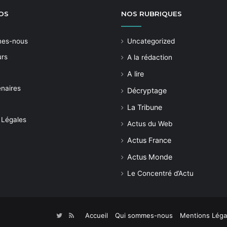
OS
NOS
RUBRIQUES
mes-nous
Uncategorized
urs
A la rédaction
A lire
enaires
Décryptage
La Tribune
 Légales
Actus du Web
Actus France
Actus Monde
Le Concentré d’Actu
Accueil
Qui sommes-nous
Mentions Léga