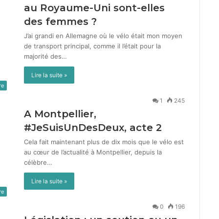
au Royaume-Uni sont-elles
des femmes ?
J’ai gran­di en Alle­magne où le vélo était mon moyen
de trans­port prin­ci­pal, comme il l’était pour la
majorité des…
Lire la suite »
re
1
245
A Montpellier,
#JeSuisUnDesDeux, acte
2
Cela fait main­tenant plus de dix mois que le vélo est
au cœur de l’actualité à Mont­pel­li­er, depuis la
célèbre…
Lire la suite »
re
0
196