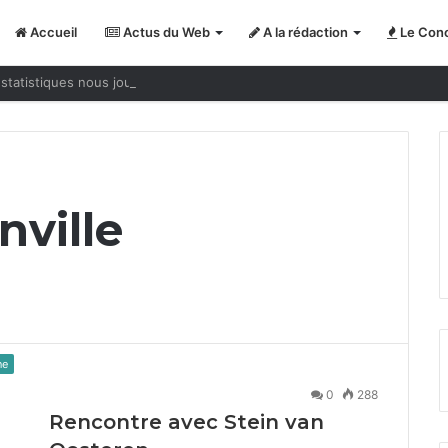
Accueil
Actus du Web
A la rédaction
Le Conc
statistiques nous jouent des tours
nville
ne
0
288
Rencontre avec Stein van