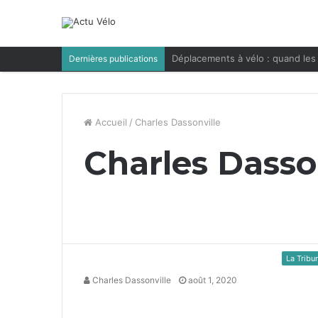
Déplacements à vélo : quand les 
Dernières publications
Accueil
/
Charles Dassonville
Charles Dasso
La Tribu
Charles Dassonville
août 1, 2020