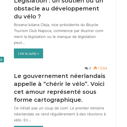
Législation : un soutien ou un
obstacle au développement
du vélo ?
Rox­ana-Iuliana Cle­ja, vice-prési­dente du Bicy­cle
Tourism Club Napoca, com­mence par illus­tr­er com­
ment la lég­is­la­tion ou le manque de lég­is­la­tion
peut…
Lire la suite »
ge
0
1 034
Le gouvernement néerlandais
appelle à “chérir le vélo”. Voici
cet amour représenté sous
forme cartographique.
Ce n’était pas un coup de com’. Le pre­mier min­istre
néer­landais se rend régulière­ment à des réu­nions à
vélo. En…