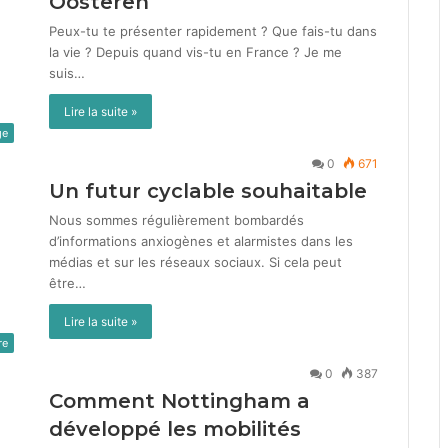
Oosteren
Peux-tu te présen­ter rapi­de­ment ? Que fais-tu dans
la vie ? Depuis quand vis-tu en France ? Je me
suis…
Lire la suite »
ge
0
671
Un futur cyclable souhaitable
Nous sommes régulière­ment bom­bardés
d’informations anx­iogènes et alarmistes dans les
médias et sur les réseaux soci­aux. Si cela peut
être…
Lire la suite »
re
0
387
Comment Nottingham a
développé les mobilités