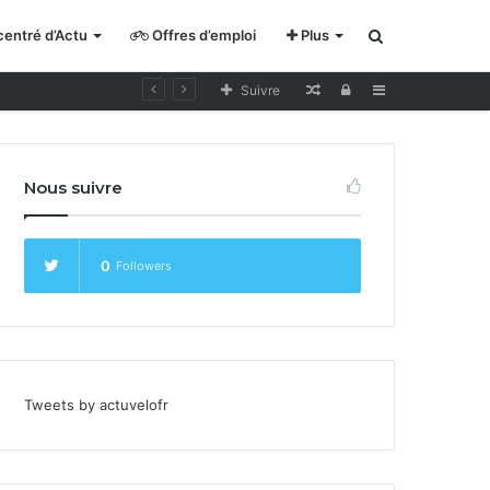
entré d’Actu
Offres d’emploi
Plus
Rechercher
Lecture
Se
Sidebar
Suivre
pour
connecter
cycliste
Nous suivre
curieux
0
Followers
Tweets by actuvelofr