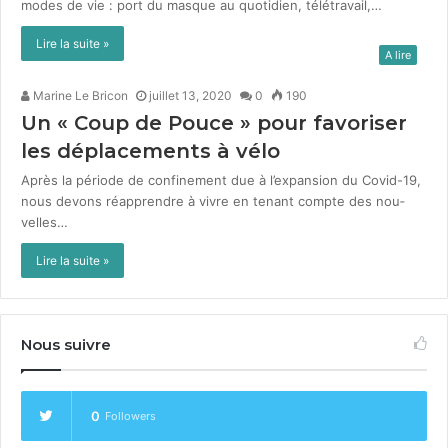
modes de vie : port du masque au quo­ti­di­en, télé­tra­vail,…
Lire la suite »
A lire
Marine Le Bricon
juillet 13, 2020
0
190
Un « Coup de Pouce » pour favoriser
les déplacements à vélo
Après la péri­ode de con­fine­ment due à l’expansion du Covid-19,
nous devons réap­pren­dre à vivre en ten­ant compte des nou­
velles…
Lire la suite »
Nous suivre
0
Followers