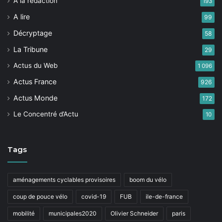
A la rédaction
193
A lire
99
Décryptage
58
La Tribune
29
Actus du Web
1 096
Actus France
926
Actus Monde
172
Le Concentré d’Actu
10
Tags
aménagements cyclables provisoires
boom du vélo
coup de pouce vélo
covid-19
FUB
ile-de-france
mobilité
municipales2020
Olivier Schneider
paris