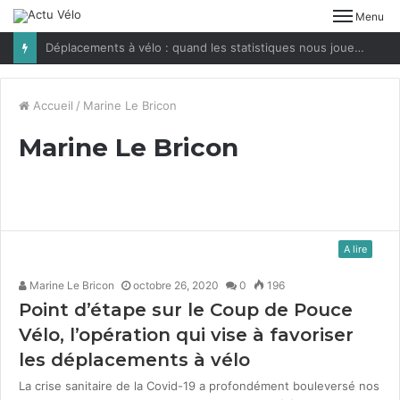
Menu
Déplacements à vélo : quand les statistiques nous jouent des tours
Accueil
/
Marine Le Bricon
Marine Le Bricon
A lire
Marine Le Bricon
octobre 26, 2020
0
196
Point d’étape sur le Coup de Pouce
Vélo, l’opération qui vise à favoriser
les déplacements à vélo
La crise san­i­taire de la Covid-19 a pro­fondé­ment boulever­sé nos