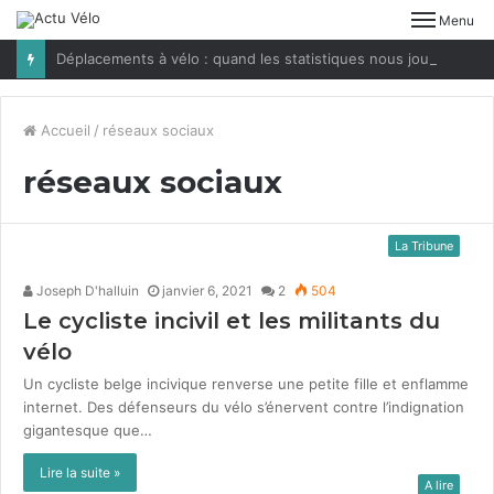
Menu
Déplacements à vélo : quand les statistiques nous jouent des tours
Accueil
/
réseaux sociaux
réseaux sociaux
La Tribune
Joseph D'halluin
janvier 6, 2021
2
504
Le cycliste incivil et les militants du
vélo
Un cycliste belge incivique ren­verse une petite fille et enflamme
inter­net. Des défenseurs du vélo s’énervent con­tre l’indignation
gigan­tesque que…
Lire la suite »
A lire