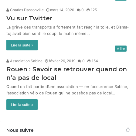
Charles Dassonville
mars 14, 2020
0
125
Vu sur Twitter
La grève des trans­ports a forte­ment fait réa­gir la toile, et Bis­ma­
toj avait bien sen­ti le coup, le matin même…
Lire la suite »
A lire
Association Sabine
février 26, 2019
0
154
Rouen : Savoir se retrouver quand on
n’a pas de local
Quand on fait par­tie d’une asso­ci­a­tion — en l’occurrence Sabine,
l’association vélo de Rouen qui ne pos­sède pas de local…
Lire la suite »
Nous suivre