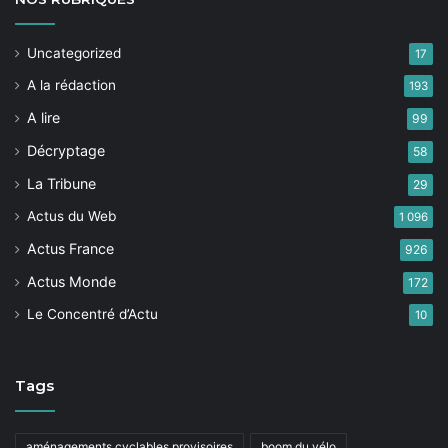
Uncategorized
17
A la rédaction
193
A lire
99
Décryptage
58
La Tribune
29
Actus du Web
1 096
Actus France
926
Actus Monde
172
Le Concentré d’Actu
10
Tags
aménagements cyclables provisoires
boom du vélo