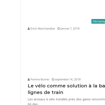
Décrypta
Erick Marchandise
janvier 7, 2019
Perrine Burner
septembre 14, 2018
Le vélo comme solution à la ba
lignes de train
Les arceaux à vélo instal­lés près des gares ren­con­t
ité des…