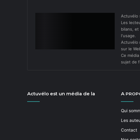
Actuvélo 
Les lecteu
bilans, e
l'usage.
Actuvélo 
sur le We
Ce média 
sujet de f
Actuvélo est un média de la
A
PROP
Qui som
Les aute
Contact
Nos part