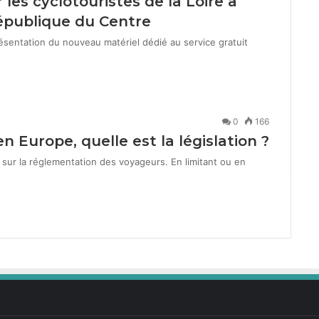
 les cyclotouristes de la Loire à
épublique du Centre
sen­ta­tion du nou­veau matériel dédié au ser­vice gra­tu­it
0
166
n Europe, quelle est la législation ?
sur la régle­men­ta­tion des voyageurs. En lim­i­tant ou en