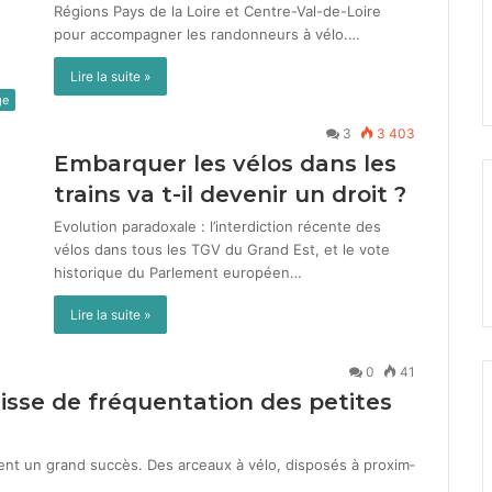
Régions Pays de la Loire et Cen­tre-Val-de-Loire
pour accom­pa­g­n­er les ran­don­neurs à vélo.…
Lire la suite »
ge
3
3 403
Embarquer les vélos dans les
trains va t-il devenir un droit ?
Evo­lu­tion para­doxale : l’interdiction récente des
vélos dans tous les TGV du Grand Est, et le vote
his­torique du Par­lement européen…
Lire la suite »
0
41
isse de fréquentation des petites
rent un grand suc­cès. Des arceaux à vélo, dis­posés à prox­im­