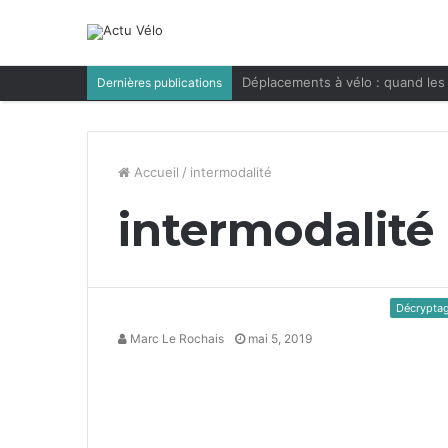
Déplacements à vélo : quand les 
Dernières publications
Accueil
/
intermodalité
intermodalité
Décrypta
Marc Le Rochais
mai 5, 2019