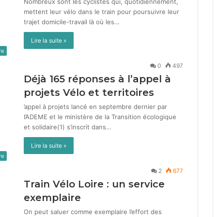
Nom­breux sont les cyclistes qui, quo­ti­di­en­nement,
met­tent leur vélo dans le train pour pour­suiv­re leur
tra­jet domi­cile-tra­vail là où les…
Lire la suite »
re
0
497
Déjà
165
réponses à l’appel à
projets Vélo et territoires
’appel à pro­jets lancé en sep­tem­bre dernier par
l’ADEME et le min­istère de la Tran­si­tion écologique
et sol­idaire(1) s’inscrit dans…
Lire la suite »
re
2
677
Train Vélo Loire : un service
exemplaire
On peut saluer comme exem­plaire l’effort des