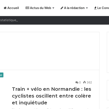
Accueil
Actus du Web
A la rédaction
Le Conc
statistiques nous jouent des tours
ge
0
362
Train + vélo en Normandie : les
cyclistes oscillent entre colère
et inquiétude