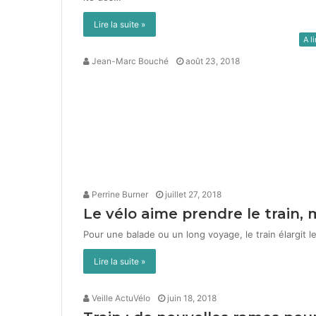
Lire la suite »
A li
Jean-Marc Bouché
août 23, 2018
Perrine Burner
juillet 27, 2018
Le vélo aime prendre le train, 
Pour une balade ou un long voy­age, le train élar­git le
Lire la suite »
Veille ActuVélo
juin 18, 2018