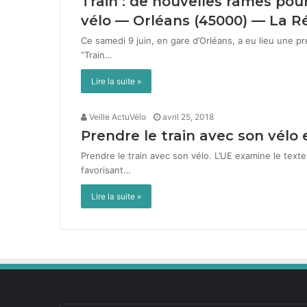
Train : de nouvelles rames pour
vélo — Orléans (
45000
) — La R
Ce same­di 9 juin, en gare d’Orléans, a eu lieu une pré
“Train…
Lire la suite »
Veille ActuVélo
avril 25, 2018
Prendre le train avec son vélo e
Pren­dre le train avec son vélo. L’UE exam­ine le texte 
favorisant…
Lire la suite »