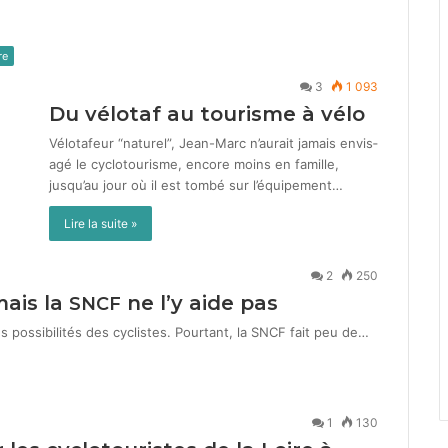
re
3
1 093
Du vélotaf au tourisme à vélo
Vélotafeur “naturel”, Jean-Marc n’aurait jamais envis­
agé le cyclo­tourisme, encore moins en famille,
jusqu’au jour où il est tombé sur l’équipement…
Lire la suite »
2
250
mais la
ne l’y aide pas
SNCF
s pos­si­bil­ités des cyclistes. Pour­tant, la SNCF fait peu de…
1
130