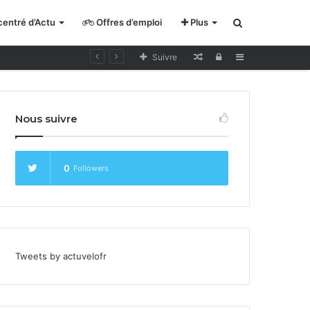
entré d’Actu
Offres d’emploi
Plus
Rechercher
Lecture
Se
Sidebar
Suivre
pour
connecter
cycliste
Nous suivre
curieux
0
Followers
Tweets by actuvelofr