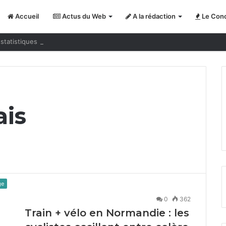
Accueil
Actus du Web
A la rédaction
Le Conc
statistiques nous jouent des tours
ais
ge
0
362
Train + vélo en Normandie : les