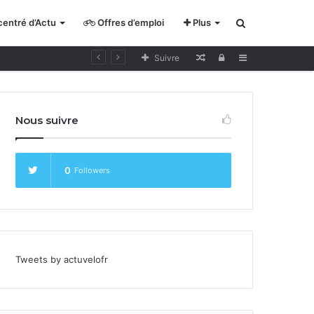
entré d’Actu
Offres d’emploi
Plus
Rechercher
Lecture
Se
Sidebar
Suivre
pour
connecter
cycliste
Nous suivre
curieux
0
Followers
Tweets by actuvelofr