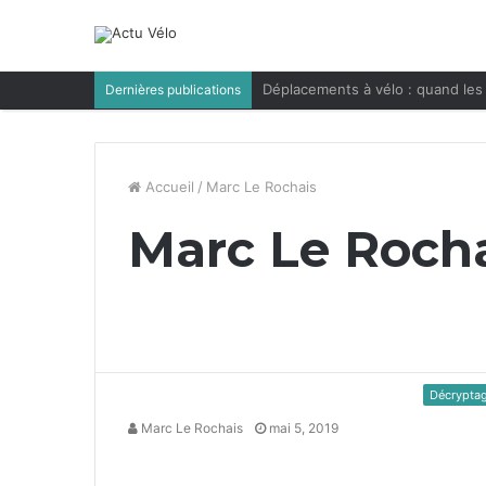
Déplacements à vélo : quand les 
Dernières publications
Accueil
/
Marc Le Rochais
Marc Le Roch
Décrypta
Marc Le Rochais
mai 5, 2019