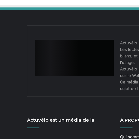
Actuvélo 
Les lecteu
bilans, e
l'usage.
Actuvélo 
sur le We
Ce média 
sujet de f
Actuvélo est un média de la
A
PROP
Qui som