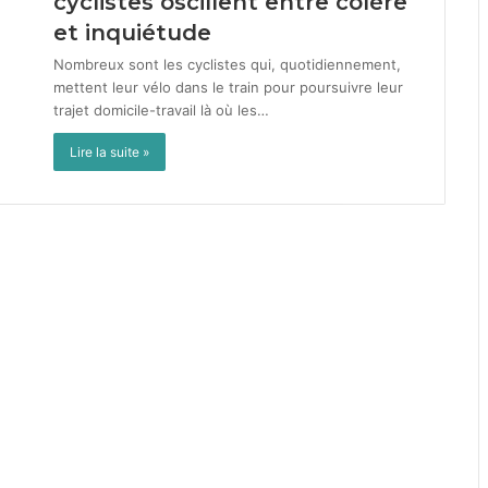
cyclistes oscillent entre colère
et inquiétude
Nom­breux sont les cyclistes qui, quo­ti­di­en­nement,
met­tent leur vélo dans le train pour pour­suiv­re leur
tra­jet domi­cile-tra­vail là où les…
Lire la suite »