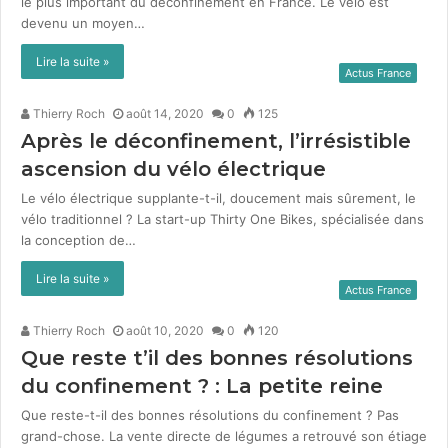
le plus impor­tant du décon­fine­ment en France. Le vélo est
devenu un moyen…
Lire la suite »
Actus France
Thierry Roch
août 14, 2020
0
125
Après le déconfinement, l’irrésistible
ascension du vélo électrique
Le vélo élec­trique sup­plante-t-il, douce­ment mais sûre­ment, le
vélo tra­di­tion­nel ? La start-up Thir­ty One Bikes, spé­cial­isée dans
la con­cep­tion de…
Lire la suite »
Actus France
Thierry Roch
août 10, 2020
0
120
Que reste t’il des bonnes résolutions
du confinement ? : La petite reine
Que reste-t-il des bonnes réso­lu­tions du con­fine­ment ? Pas
grand-chose. La vente directe de légumes a retrou­vé son éti­age