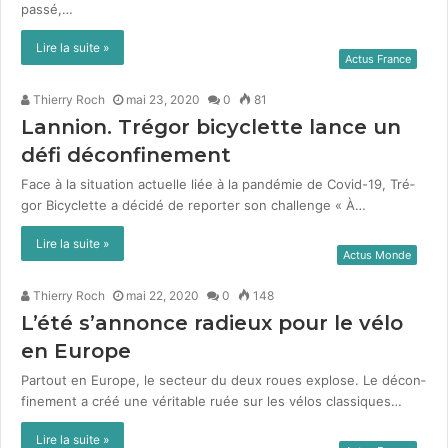
passé,…
Lire la suite »
Actus France
Thierry Roch
mai 23, 2020
0
81
Lannion. Trégor bicyclette lance un
défi déconfinement
Face à la sit­u­a­tion actuelle liée à la pandémie de Covid-19, Tré­
gor Bicy­clette a décidé de reporter son chal­lenge « À…
Lire la suite »
Actus Monde
Thierry Roch
mai 22, 2020
0
148
L’été s’annonce radieux pour le vélo
en Europe
Partout en Europe, le secteur du deux roues explose. Le décon­
fine­ment a créé une véri­ta­ble ruée sur les vélos clas­siques…
Lire la suite »