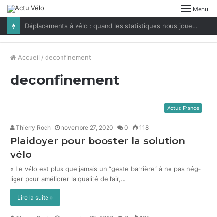
Menu
Déplacements à vélo : quand les statistiques nous jouent des tours
Accueil
/
deconfinement
deconfinement
Actus France
Thierry Roch
novembre 27, 2020
0
118
Plaidoyer pour booster la solution
vélo
« Le vélo est plus que jamais un “geste bar­rière” à ne pas nég­
liger pour amélior­er la qual­ité de l’air,…
Lire la suite »