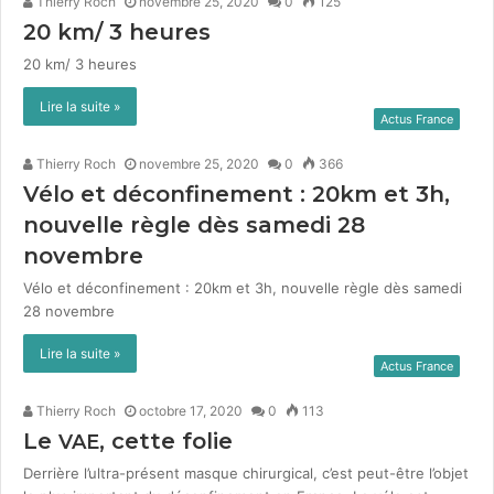
Thierry Roch
novembre 25, 2020
0
125
20
km/
3
heures
20 km/ 3 heures
Lire la suite »
Actus France
Thierry Roch
novembre 25, 2020
0
366
Vélo et déconfinement :
20
km et
3
h,
nouvelle règle dès samedi
28
novembre
Vélo et décon­fine­ment : 20km et 3h, nou­velle règle dès same­di
28 novem­bre
Lire la suite »
Actus France
Thierry Roch
octobre 17, 2020
0
113
Le
, cette folie
VAE
Der­rière l’ultra-présent masque chirur­gi­cal, c’est peut-être l’objet