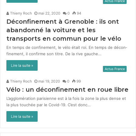
Actus France
Thierry Roch
mai 22, 2020
0
94
Déconfinement à Grenoble : ils ont
abandonné la voiture et les
transports en commun pour le vélo
En temps de con­fine­ment, le vélo était roi. En temps de décon­
fine­ment, il con­firme son titre. De la rive gauche…
Lire la suite »
Actus France
Thierry Roch
mai 19, 2020
0
99
Vélo : un déconfinement en roue libre
L’agglomération parisi­enne est à la fois la zone la plus dense et
la plus touchée par le Covid-19. C’est donc…
Lire la suite »