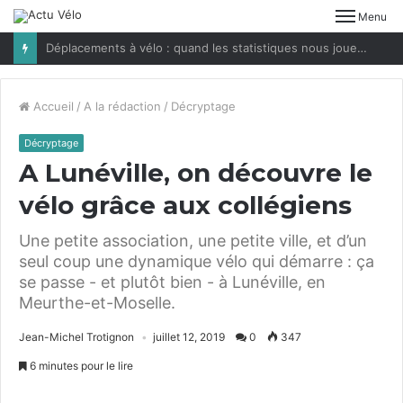
Menu
Déplacements à vélo : quand les statistiques nous jouent des tours
Accueil
/
A la rédaction
/
Décryptage
Décryptage
A Lunéville, on découvre le
vélo grâce aux collégiens
Une petite association, une petite ville, et d’un
seul coup une dynamique vélo qui démarre : ça
se passe - et plutôt bien - à Lunéville, en
Meurthe-et-Moselle.
Jean-Michel Trotignon
juillet 12, 2019
0
347
6 minutes pour le lire