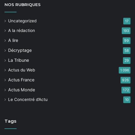
Des résis­tances qui peu­vent
NOS
RUBRIQUES
venir du corps enseignant lui-
même, alors que l’association a
Uncategorized
17
pris la pré­cau­tion d’obtenir
A la rédaction
193
pour ses encad­rants bénév­oles
l’agrément Edu­ca­tion nationale
A lire
99
(par le biais de la
), en com­
FUB
Décryptage
58
plé­ment de deux salariés qui
La Tribune
29
ont suivi la for­ma­tion
(Ini­ti­
IMV
Actus du Web
a­teur mobil­ité à vélo).
1 096
Actus France
926
Tout va bien tant qu’on reste
Actus Monde
172
dans la cour de l’école, mais
Le Concentré d’Actu
10
c’est au moment de sor­tir sur la
voie publique que ça coince :
« Les profs sont tou­jours réti­
Tags
cents à sor­tir avec leur class­es
com­plètes, témoigne Julien