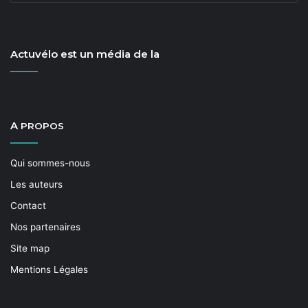
mais pas que, puisque le vélo c’est la san­té ! … sans
par­ler de la préser­va­tion de la planète.
Actuvélo est un média de la
A
PROPOS
Des résis­tances à vain­cre
Qui sommes-nous
Dans la région lil­loise, l’
ADAV
Les auteurs
tra­vaille depuis longtemps au
Contact
« savoir rouler », et son expéri­
Nos partenaires
ence lui per­met aujourd’hui de
Site map
voir les résis­tances sur
Mentions Légales
lesquelles il va fal­loir tra­vailler
pour arriv­er à la général­i­sa­tion.