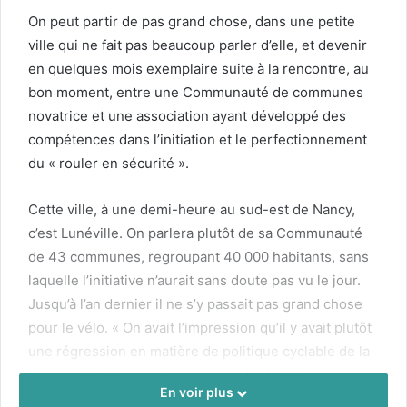
On peut par­tir de pas grand chose, dans une petite
ville qui ne fait pas beau­coup par­ler d’elle, et devenir
en quelques mois exem­plaire suite à la ren­con­tre, au
bon moment, entre une Com­mu­nauté de com­munes
nova­trice et une asso­ci­a­tion ayant dévelop­pé des
com­pé­tences dans l’initiation et le per­fec­tion­nement
du « rouler en sécu­rité ».
Cette ville, à une demi-heure au sud-est de Nan­cy,
c’est Lunéville. On par­lera plutôt de sa Com­mu­nauté
de
43
com­munes, regroupant
40
000
habi­tants, sans
laque­lle l’initiative n’aurait sans doute pas vu le jour.
Jusqu’à l’an dernier il ne s’y pas­sait pas grand chose
pour le vélo. « On avait l’impression qu’il y avait plutôt
une régres­sion en matière de poli­tique cyclable de la
ville », racon­te Joseph Jacobs, prési­dent de
En voir plus
l’association VéloL­un’.