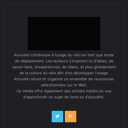
vrir à leurs par­ents des choses qu’ils ne con­nais­saient
pas, comme par exem­ple qu’on peut chevauch­er une
ligne blanche pour dou­bler un cycliste. »
Les deux col­lèges de Lunéville sont les points de con­
ver­gence de l’opération, traçant dans le sil­lage de la
jeunesse les itinéraires cyclables qui ont trop
Actuvélo s’intéresse à l’usage du vélo en tant que mode
longtemps man­qué entre la ville cen­tre et sa
de déplacement. Les lecteurs s'inspirent ici d'idées, de
périphérie. La Com­mu­nauté de com­munes a, quant à
savoir-faire, d'expériences, de bilans, et plus globalement
elle, créé une
de la culture du vélo afin d'en développer l'usage.
Actuvélo réunit et organise un ensemble de ressources
« hot­line » d’assistance tech­nique sur les tra­jets
sélectionnées sur le Web.
fréquen­tés par les col­légiens pour répon­dre aux
Ce média offre également des articles inédits en vue
éventuelles pannes ou autres petits bobos (les vélos
d'approfondir un sujet de fond ou d'actualité.
étant munis de pneus « increvables », une crevai­son
serait excep­tion­nelle).
Et tout le monde s’y retrou­ve, aux heures de pointe