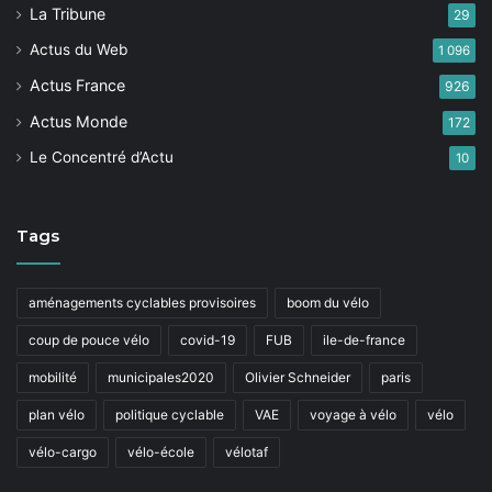
La Tribune
29
Actus du Web
1 096
Actus France
926
Actus Monde
172
Le Concentré d’Actu
10
Tags
aménagements cyclables provisoires
boom du vélo
coup de pouce vélo
covid-19
FUB
ile-de-france
mobilité
municipales2020
Olivier Schneider
paris
plan vélo
politique cyclable
VAE
voyage à vélo
vélo
vélo-cargo
vélo-école
vélotaf