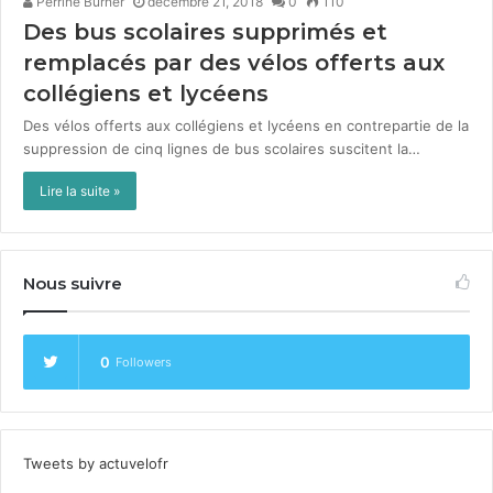
Perrine Burner
décembre 21, 2018
0
110
Des bus scolaires supprimés et
remplacés par des vélos offerts aux
collégiens et lycéens
Des vélos offerts aux col­légiens et lycéens en con­trepar­tie de la
sup­pres­sion de cinq lignes de bus sco­laires sus­ci­tent la…
Lire la suite »
Nous suivre
0
Followers
Tweets by actuvelofr