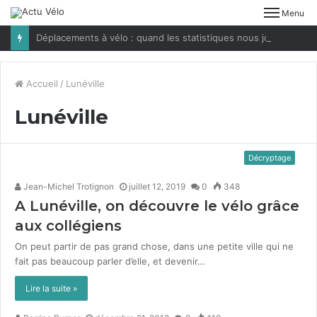
Menu
Déplacements à vélo : quand les statistiques nous jouent des tours
Accueil
/
Lunéville
Lunéville
Décryptage
Jean-Michel Trotignon
juillet 12, 2019
0
348
A Lunéville, on découvre le vélo grâce
aux collégiens
On peut par­tir de pas grand chose, dans une petite ville qui ne
fait pas beau­coup par­ler d’elle, et devenir…
Lire la suite »