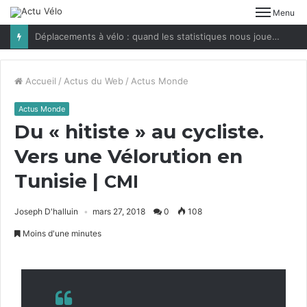
Menu
Déplacements à vélo : quand les statistiques nous jouent des tours
Accueil
/
Actus du Web
/
Actus Monde
Actus Monde
Du « hitiste » au cycliste.
Vers une Vélorution en
Tunisie |
CMI
Joseph D'halluin
mars 27, 2018
0
108
Moins d'une minutes