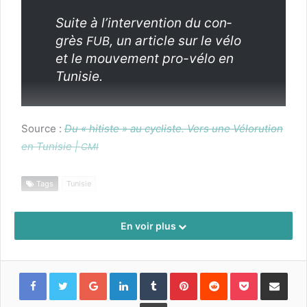
Suite à l’intervention du con­
grès
, un arti­cle sur le vélo
FUB
et le mou­ve­ment pro-vélo en
Tunisie.
Source :
Du « hitiste » au cycliste. Vers une Véloru­tion
en Tunisie |
CMI
Tags
Tunisie
En voir plus
Google+
LinkedIn
Tumblr
Pinterest
Reddit
Pocket
Partager par
Imprimer