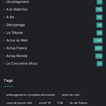
Uncategorized
17
A la rédaction
193
A lire
99
Décryptage
58
La Tribune
29
Actus du Web
1 096
Actus France
926
Actus Monde
172
Le Concentré d’Actu
10
Tags
aménagements cyclables provisoires
boom du vélo
coup de pouce vélo
covid-19
FUB
ile-de-france