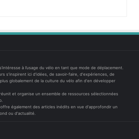
s’intéresse à l’usage du vélo en tant que mode de déplacement.
rs s'inspirent ici d'idées, de savoir-faire, d'expériences, de
t plus globalement de la culture du vélo afin d'en développer
réunit et organise un ensemble de ressources sélectionnées
b.
offre également des articles inédits en vue d'approfondir un
ond ou d'actualité.