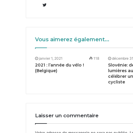
Twitter
Vous aimerez également...
janvier 1, 2021
118
décembre 31
2021
: l’année du vélo !
Slovénie: d
(Belgique)
lumières a
célébrer un
cycliste
Laisser un commentaire
Votre adresse de messagerie ne sera pas publiée.
Le