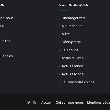
OS
NOS
RUBRIQUES
mes-nous
Uncategorized
urs
A la rédaction
A lire
enaires
Décryptage
La Tribune
 Légales
Actus du Web
Actus France
Actus Monde
Le Concentré d’Actu
Accueil
Qui sommes-nous
Mentions Léga