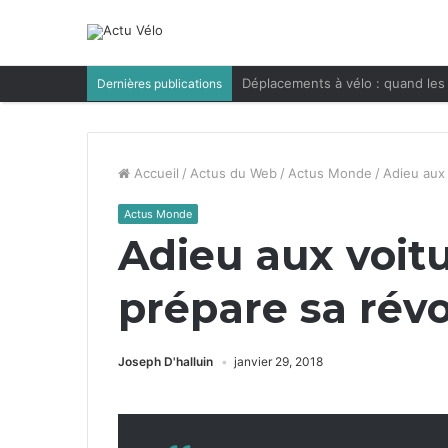
Déplacements à vélo : quand les 
Dernières publications
Accueil
/
Actus du Web
/
Actus Monde
/
Adieu aux 
Actus Monde
Adieu aux voitu
prépare sa révo
Joseph D'halluin
janvier 29, 2018