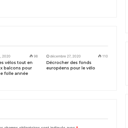
, 2020
98
décembre 27, 2020
110
es vélos tout en
Décrocher des fonds
ux balcons pour
européens pour le vélo
e folle année
s champs obligatoires sont indiqués avec
*