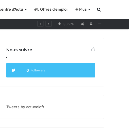
entré d’Actu
Offres d’emploi
Plus
Rechercher
Lecture
Se
Sidebar
Suivre
pour
connecter
cycliste
Nous suivre
curieux
0
Followers
Tweets by actuvelofr