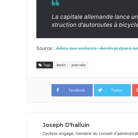
La cap­i­tale alle­mande lance u
struc­tion d’autoroutes à bicy­cl
Source :
Adieu aux voitures : Berlin pré­pare sa 
Tags
Berlin
plan vélo
Facebook
Twitter
Joseph D'halluin
Cycliste engagé, membre du conseil d'administra