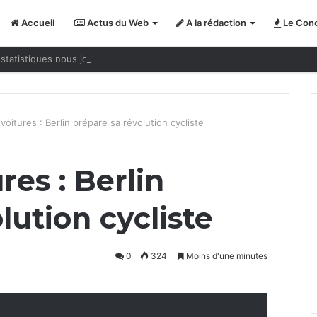
Accueil
Actus du Web
A la rédaction
Le Conc
statistiques nous jouent des tours
voitures : Berlin prépare sa révolution cycliste
res : Berlin
lution cycliste
0
324
Moins d'une minutes