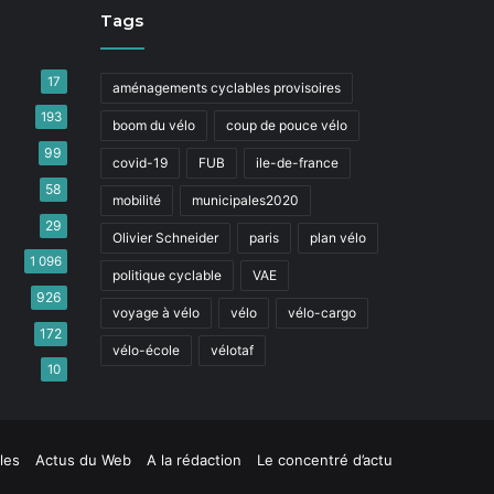
Tags
17
aménagements cyclables provisoires
193
boom du vélo
coup de pouce vélo
99
covid-19
FUB
ile-de-france
58
mobilité
municipales2020
29
Olivier Schneider
paris
plan vélo
1 096
politique cyclable
VAE
926
voyage à vélo
vélo
vélo-cargo
172
vélo-école
vélotaf
10
les
Actus du Web
A la rédaction
Le concentré d’actu