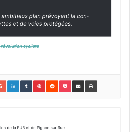
n ambitieux plan prévoy­ant la con­
ettes et de voies pro­tégées.
révo­lu­tion cycliste
Google+
LinkedIn
Tumblr
Pinterest
Reddit
Pocket
Partager par courriel
Imprimer
tion de la FUB et de Pignon sur Rue