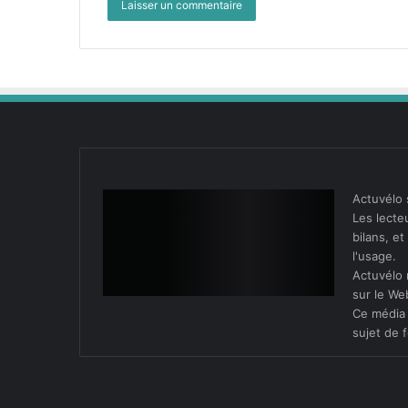
Actuvélo 
Les lecteu
bilans, e
l'usage.
Actuvélo 
sur le We
Ce média 
sujet de f