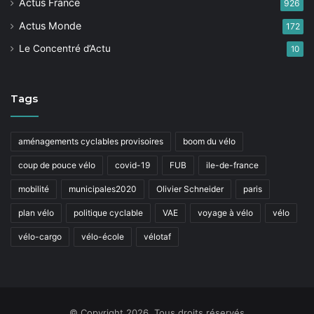
Actus France
926
Actus Monde
172
Le Concentré d’Actu
10
Tags
aménagements cyclables provisoires
boom du vélo
coup de pouce vélo
covid-19
FUB
ile-de-france
mobilité
municipales2020
Olivier Schneider
paris
plan vélo
politique cyclable
VAE
voyage à vélo
vélo
vélo-cargo
vélo-école
vélotaf
© Copyright 2026, Tous droits réservés