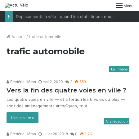
Menu
Déplacements à vélo : quand les statistiques nous jouent des tours
Accueil
/
trafic automobile
trafic automobile
La Tribune
Frédéric Héran
mai 2, 2020
2
653
Vers la fin des quatre voies en ville ?
Les qua­tre voies en ville — et a for­tiori les 6 voies ou plus —
sont des amé­nage­ments archaïques, tout…
Lire la suite »
A la rédaction
Frédéric Héran
juillet 20, 2018
0
1 261