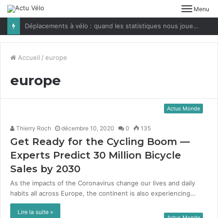
Menu
Déplacements à vélo : quand les statistiques nous jouent des tours
Accueil
/
europe
europe
Actus Monde
Thierry Roch
décembre 10, 2020
0
135
Get Ready for the Cycling Boom —
Experts Predict
30
Million Bicycle
Sales by
2030
As the impacts of the Coronavirus change our lives and daily
habits all across Europe, the continent is also experiencing…
Lire la suite »
Actus Monde