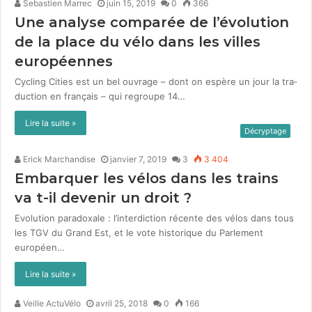
Sebastien Marrec
juin 15, 2019
0
366
Une analyse comparée de l’évolution
de la place du vélo dans les villes
européennes
Cycling Cities est un bel ouvrage – dont on espère un jour la tra­
duc­tion en français – qui regroupe 14…
Lire la suite »
Décryptage
Erick Marchandise
janvier 7, 2019
3
3 404
Embarquer les vélos dans les trains
va t-il devenir un droit ?
Evo­lu­tion para­doxale : l’interdiction récente des vélos dans tous
les TGV du Grand Est, et le vote his­torique du Par­lement
européen…
Lire la suite »
Veille ActuVélo
avril 25, 2018
0
166