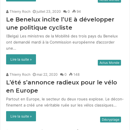
Thierry Roch
juillet 23, 2020
0
94
Le Benelux incite l’
à développer
UE
une politique cycliste
(Bel­ga) Les min­istres de la Mobil­ité des trois pays du Benelux
ont demandé mar­di à la Com­mis­sion européenne d’accorder
une…
Lire la suite »
Actus Monde
Thierry Roch
mai 22, 2020
0
148
L’été s’annonce radieux pour le vélo
en Europe
Partout en Europe, le secteur du deux roues explose. Le décon­
fine­ment a créé une véri­ta­ble ruée sur les vélos clas­siques…
Lire la suite »
Décryptage