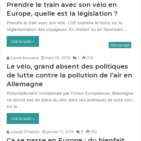
Prendre le train avec son vélo en
Europe, quelle est la législation ?
Pren­dre le train avec son vélo. L’UE exam­ine le texte sur la
régle­men­ta­tion des voyageurs. En lim­i­tant ou en favorisant…
Lire la suite »
Décryptage
Carole Kaouane
mars 23, 2018
1
319
Le vélo, grand absent des politiques
de lutte contre la pollution de l’air en
Allemagne
Poten­tielle­ment con­damnée par l’Union Européenne, l’Allemagne
ne donne pas de place au vélo dans ses poli­tiques de lutte con­
tre la…
Lire la suite »
Joseph D'halluin
janvier 17, 2018
0
182
Ca se passe en Europe : du bienfait