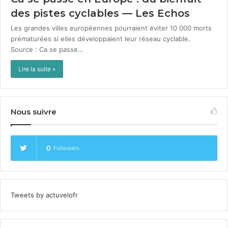
des pistes cyclables — Les Echos
Les grandes villes européennes pour­raient éviter 10 000 morts
pré­maturées si elles dévelop­paient leur réseau cyclable.
Source : Ca se passe…
Lire la suite »
Nous suivre
0
Followers
Tweets by actuvelofr