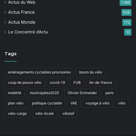
Actus du Web
1 096
Actus France
926
Actus Monde
172
Le Concentré d’Actu
10
Tags
aménagements cyclables provisoires
boom du vélo
coup de pouce vélo
covid-19
FUB
ile-de-france
mobilité
municipales2020
Olivier Schneider
paris
plan vélo
politique cyclable
VAE
voyage à vélo
vélo
vélo-cargo
vélo-école
vélotaf