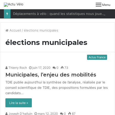
Menu
Déplacements à vélo : quand les statistiques nous jouent des tours
Accueil
/
élections municipales
élections municipales
Actus France
Thierry Roch
juin 17, 2020
0
73
Municipales, l’enjeu des mobilités
TDIE pub­lie aujourd’hui la syn­thèse de l’analyse, réal­isée par le
con­seil sci­en­tifique de TDIE, des propo­si­tions for­mulées par les
can­di­dats…
Lire la suite »
Joseph D'halluin
mars 12, 2020
0
87