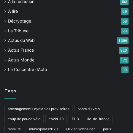
A la rédaction
193
A lire
99
Décryptage
58
La Tribune
29
Actus du Web
1 096
Actus France
926
Actus Monde
172
Le Concentré d’Actu
10
Tags
aménagements cyclables provisoires
boom du vélo
coup de pouce vélo
covid-19
FUB
ile-de-france
mobilité
municipales2020
Olivier Schneider
paris