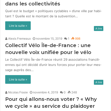
dans les collectivités
Quel est le bud­get « poli­tiques cyclables » d’une ville par habi­
tant ? Quelle est le mon­tant de la sub­ven­tion…
Lire la suite »
A lire
Alexis Fremeaux
novembre 15, 2019
1
998
Collectif Vélo Île-de-France : une
nouvelle voix unifiée pour le vélo
Le Col­lec­tif Vélo Île-de-France réu­nit 29 asso­ci­a­tions fran­cili­
ennes qui ont décidé d’unir leurs forces pour porter leur mes­
sage auprès des…
Lire la suite »
A lire
Nicolas Frasie
novembre 4, 2019
0
248
Pour qui allons-nous voter ? « Why
we cycle » au service du plaidoyer