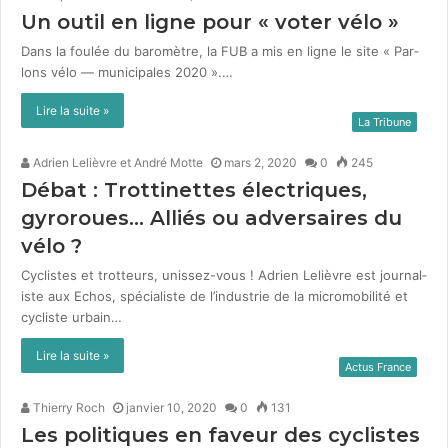
Un outil en ligne pour « voter vélo »
Dans la foulée du baromètre, la FUB a mis en ligne le site « Par­
lons vélo — munic­i­pales 2020 ».…
Lire la suite »
La Tribune
Adrien Lelièvre et André Motte
mars 2, 2020
0
245
Débat : Trottinettes électriques,
gyroroues… Alliés ou adversaires du
vélo ?
Cyclistes et trotteurs, unissez-vous ! Adrien Lelièvre est jour­nal­
iste aux Echos, spé­cial­iste de l’industrie de la micro­mo­bil­ité et
cycliste urbain…
Lire la suite »
Actus France
Thierry Roch
janvier 10, 2020
0
131
Les politiques en faveur des cyclistes