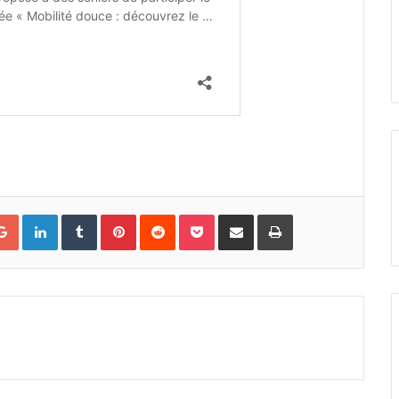
Google+
LinkedIn
Tumblr
Pinterest
Reddit
Pocket
Partager par courriel
Imprimer