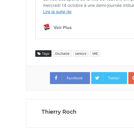
Tags
Occitanie
seniors
VAE
Facebook
Twitter
Thierry Roch