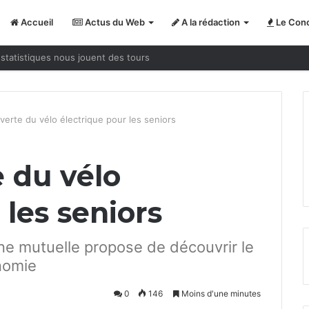
Accueil
Actus du Web
A la rédaction
Le Conc
statistiques nous jouent des tours
verte du vélo électrique pour les seniors
 du vélo
 les seniors
ne mutuelle propose de découvrir le
onomie
0
146
Moins d'une minutes