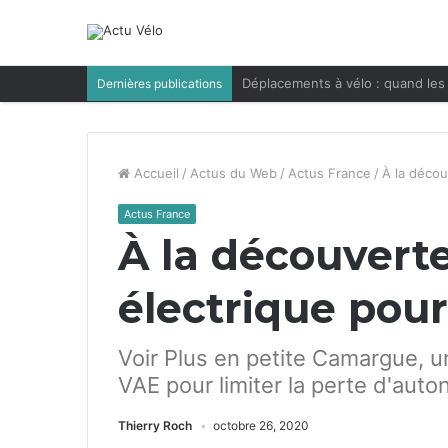
Déplacements à vélo : quand les 
Dernières publications
Accueil
/
Actus du Web
/
Actus France
/
À la décou
Actus France
À la découverte
électrique pour
Voir Plus en petite Camargue, u
VAE pour limiter la perte d'aut
Thierry Roch
octobre 26, 2020