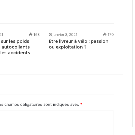
021
163
janvier 8, 2021
170
sur les poids
Être livreur à vélo : passion
s autocollants
ou exploitation ?
 les accidents
s champs obligatoires sont indiqués avec
*