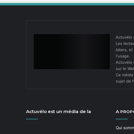
Actuvélo 
Les lecteu
bilans, e
l'usage.
Actuvélo 
sur le We
Ce média 
sujet de f
Actuvélo est un média de la
A
PROP
Qui som