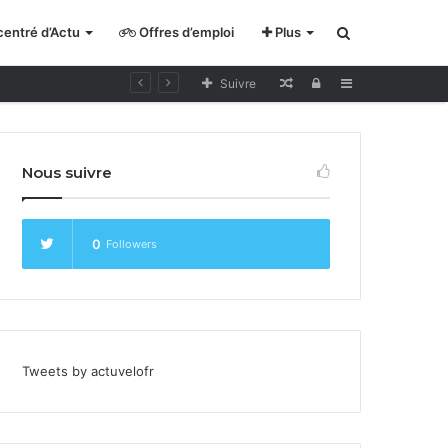
entré d’Actu
Offres d’emploi
Plus
Rechercher
Lecture
Se
Sidebar
Suivre
pour
connecter
cycliste
Nous suivre
curieux
0
Followers
Tweets by actuvelofr