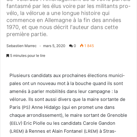
fantasmé par les élus voire par les militants pro-
vélo, la vélorue a une longue histoire qui
commence en Allemagne à la fin des années
1970, et que nous décrit l'auteur dans cette
première partie.
Sebastien Marrec
mars 5, 2020
0
1 845
5 minutes pour le lire
Plusieurs can­di­dats aux prochaines élec­tions munic­i­
pales ont un nou­veau mot à la bouche quand ils sont
amenés à par­ler mobil­ités dans leur cam­pagne : la
vélorue. Ils sont aus­si divers que la maire sor­tante de
Paris (
) Anne Hidal­go (qui en promet une dans
PS
chaque arrondisse­ment), le maire sor­tant de Greno­ble
(
) Eric Piolle ou les can­di­dats Car­ole Gan­don
EELV
(
) à Rennes et Alain Fontanel (
) à Stras­
LREM
LREM