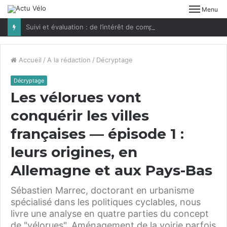
Menu
Suivi et évaluation : de l’intérêt de compter les vélos
Accueil
/
A la rédaction
/
Décryptage
Décryptage
Les vélorues vont
conquérir les villes
françaises — épisode
1
:
leurs origines, en
Allemagne et aux Pays-Bas
Sébastien Marrec, doctorant en urbanisme
spécialisé dans les politiques cyclables, nous
livre une analyse en quatre parties du concept
de "vélorues". Aménagement de la voirie parfois