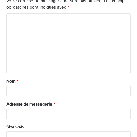
Votre adresse de messagerie ne sera pas publiée.
Les champs
obligatoires sont indiqués avec
*
Les vélorues telles qu’elles sont conçues en France
n’ont rien à voir avec le stan­dard néer­landais qui a fait
ses preuves, et s’est con­cep­tu­al­isé pour répon­dre à
des fonc­tions pré­cis­es. Pour l’instant, les pre­miers
“exem­plaires” français sem­blent dans cer­tains cas
répon­dre davan­tage à des final­ités de com­mu­ni­ca­tion.
Cepen­dant, au vu de l’augmentation des flux vélos
dans cer­taines villes-cen­tres, elles sont amenées à
devenir inévita­bles dans des villes où les flux de vélos
Nom
*
sont déjà nota­bles (en par­ti­c­uli­er en heure de pointe),
ou bien là où les autorités locales souhait­ent forte­
ment aug­menter cet usage et réduire par­al­lèle­ment la
Adresse de messagerie
*
place de l’automobile.
Site web