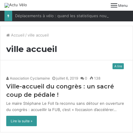
Menu
Déplacements à vélo : quand les statistiques nous jouent des tours
Accueil
/
ville accueil
ville accueil
A lire
Association Cyclamaine
juillet 6, 2019
0
138
Ville-accueil du congrès : un sacré
coup de pédale !
Le maire Stéphane Le Foll l’a recon­nu sans détour en ouver­ture
du con­grès : accueil­lir la FUB, c’est « l’occasion d’accélérer…
Lire la suite »