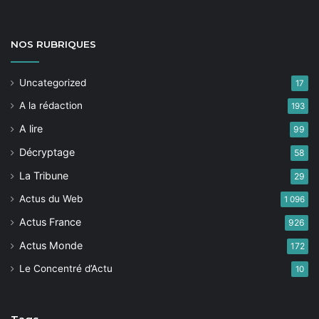
NOS
RUBRIQUES
Uncategorized
17
A la rédaction
193
A lire
99
Décryptage
58
La Tribune
29
Actus du Web
1 096
Actus France
926
Actus Monde
172
Le Concentré d’Actu
10