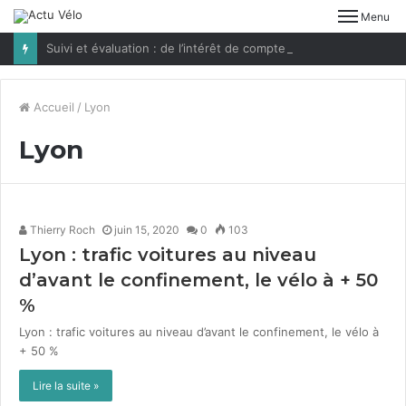
Menu
Suivi et évaluation : de l’intérêt de compter les vélos
Accueil
/
Lyon
Lyon
Thierry Roch
juin 15, 2020
0
103
Lyon : trafic voitures au niveau
d’avant le confinement, le vélo à +
50
%
Lyon : traf­ic voitures au niveau d’avant le con­fine­ment, le vélo à
+ 50 %
Lire la suite »