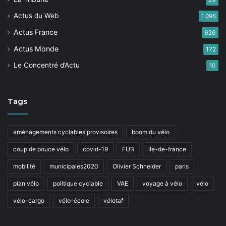
Actus du Web
1 096
Actus France
926
Actus Monde
172
Le Concentré d’Actu
10
Tags
aménagements cyclables provisoires
boom du vélo
coup de pouce vélo
covid-19
FUB
ile-de-france
mobilité
municipales2020
Olivier Schneider
paris
plan vélo
politique cyclable
VAE
voyage à vélo
vélo
vélo-cargo
vélo-école
vélotaf