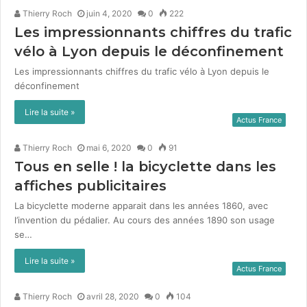
Thierry Roch
juin 4, 2020
0
222
Les impressionnants chiffres du trafic
vélo à Lyon depuis le déconfinement
Les impres­sion­nants chiffres du traf­ic vélo à Lyon depuis le
décon­fine­ment
Lire la suite »
Actus France
Thierry Roch
mai 6, 2020
0
91
Tous en selle ! la bicyclette dans les
affiches publicitaires
La bicy­clette mod­erne appa­rait dans les années 1860, avec
l’invention du pédalier. Au cours des années 1890 son usage
se…
Lire la suite »
Actus France
Thierry Roch
avril 28, 2020
0
104