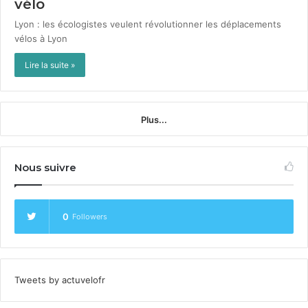
vélo
Lyon : les écol­o­gistes veu­lent révo­lu­tion­ner les déplace­ments
vélos à Lyon
Lire la suite »
Plus...
Nous suivre
0
Followers
Tweets by actuvelofr