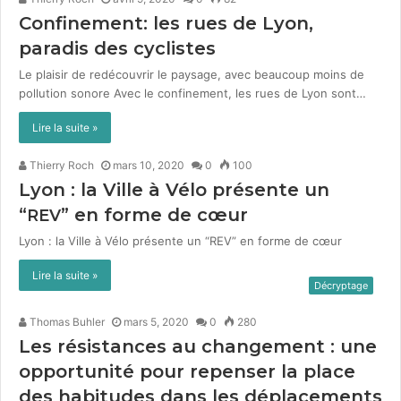
Confinement: les rues de Lyon,
paradis des cyclistes
Le plaisir de redé­cou­vrir le paysage, avec beau­coup moins de
pol­lu­tion sonore Avec le con­fine­ment, les rues de Lyon sont…
Lire la suite »
Thierry Roch
mars 10, 2020
0
100
Lyon : la Ville à Vélo présente un
“
” en forme de cœur
REV
Lyon : la Ville à Vélo présente un “REV” en forme de cœur
Lire la suite »
Décryptage
Thomas Buhler
mars 5, 2020
0
280
Les résistances au changement : une
opportunité pour repenser la place
des habitudes dans les déplacements