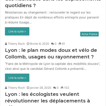
quotidiens ?
Résistances au changement : renouveler le regard sur les
pratiques En dépit de nom­breux efforts entre­pris pour par­venir
à réduire l’usage…
Lire la suite »
Actus France
Thierry Roch
février 8, 2020
0
61
Lyon : le plan modes doux et vélo de
Collomb, usages ou rayonnement ?
“Faire de la Métro­pole de Lyon la cap­i­tale des mobil­ités douces”,
c’est ain­si que le can­di­dat Gérard Col­lomb a présen­té…
Lire la suite »
Thierry Roch
janvier 28, 2020
0
102
Lyon : les écologistes veulent
révolutionner les déplacements à