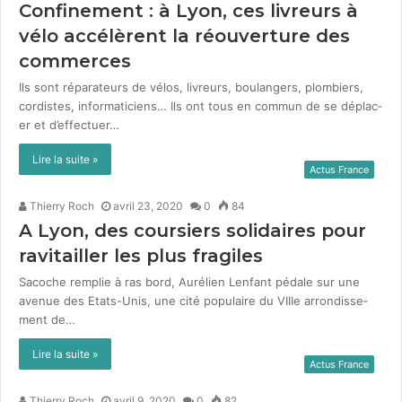
Confinement : à Lyon, ces livreurs à
vélo accélèrent la réouverture des
commerces
Ils sont répara­teurs de vélos, livreurs, boulangers, plom­biers,
cordistes, infor­mati­ciens… Ils ont tous en com­mun de se déplac­
er et d’effectuer…
Lire la suite »
Actus France
Thierry Roch
avril 23, 2020
0
84
A Lyon, des coursiers solidaires pour
ravitailler les plus fragiles
Sacoche rem­plie à ras bord, Aurélien Lenfant pédale sur une
avenue des Etats-Unis, une cité pop­u­laire du VIIIe arrondisse­
ment de…
Lire la suite »
Actus France
Thierry Roch
avril 9, 2020
0
82