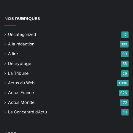
NOS
RUBRIQUES
Uncategorized
17
A la rédaction
193
A lire
99
Décryptage
58
La Tribune
29
Actus du Web
1 096
Actus France
926
Actus Monde
172
Le Concentré d’Actu
10