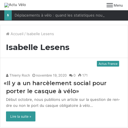
Menu
Déplacements à vélo : quand les statistiques nous jouent des tours
Accueil
/
Isabelle Lesens
Isabelle Lesens
Actus France
Thierry Roch
novembre 19, 2020
0
171
«
Il y a un harcèlement social pour
porter le casque à vélo»
Début octo­bre, nous pub­li­ions un arti­cle sur la ques­tion de ren­
dre ou non le port du casque oblig­a­toire à vélo…
Lire la suite »