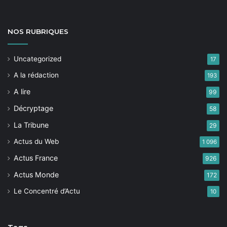
NOS
RUBRIQUES
Uncategorized
17
A la rédaction
193
A lire
99
Décryptage
58
La Tribune
29
Actus du Web
1 096
Actus France
926
Actus Monde
172
Le Concentré d’Actu
10