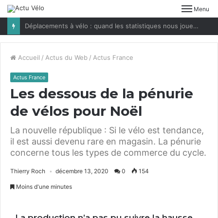
Menu
Déplacements à vélo : quand les statistiques nous jouent des tours
Accueil
/
Actus du Web
/
Actus France
Actus France
Les dessous de la pénurie
de vélos pour Noël
La nouvelle république : Si le vélo est tendance,
il est aussi devenu rare en magasin. La pénurie
concerne tous les types de commerce du cycle.
Thierry Roch
décembre 13, 2020
0
154
Moins d'une minutes
La production n’a pas pu suivre la hausse