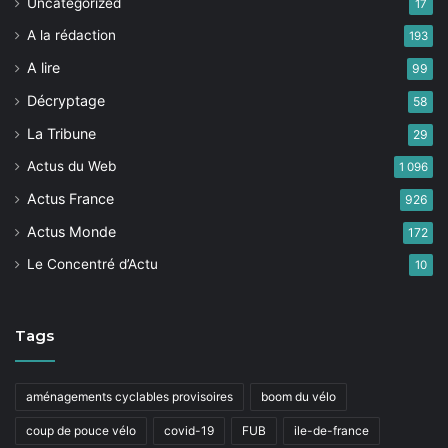
Uncategorized
17
A la rédaction
193
A lire
99
Décryptage
58
La Tribune
29
Actus du Web
1 096
Actus France
926
Actus Monde
172
Le Concentré d’Actu
10
Tags
aménagements cyclables provisoires
boom du vélo
coup de pouce vélo
covid-19
FUB
ile-de-france