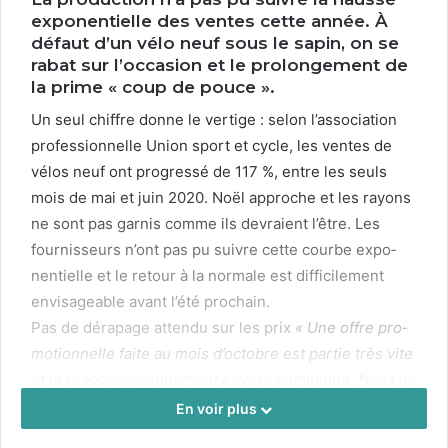
exponentielle des ventes cette année. À
défaut d’un vélo neuf sous le sapin, on se
rabat sur l’occasion et le prolongement de
la prime « coup de pouce ».
Un seul chiffre donne le ver­tige : selon l’association
pro­fes­sion­nelle Union sport et cycle, les ventes de
vélos neuf ont pro­gressé de
117
%, entre les seuls
mois de mai et juin
2020
. Noël approche et les rayons
ne sont pas gar­nis comme ils devraient l’être. Les
four­nisseurs n’ont pas pu suiv­re cette courbe expo­
nen­tielle et le retour à la nor­male est dif­fi­cile­ment
envis­age­able avant l’été prochain.
Pas de déra­page atten­du sur les prix
« Une offre pro­
mo­tion­nelle faite au mois d’octobre est par­tie très vite
et le réap­pro­vi­sion­nement s’avère com­pliqué. Nous ne
sommes pas à zéro stock, mais nous ne sommes plus
En voir plus
vrai­ment maîtres de nos com­man­des »
, con­firme Olivi­