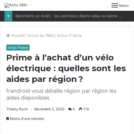
Menu
Baromètre et
: les données disent-elles la même chose ?
INSEE
Accueil
/
Actus du Web
/
Actus France
Actus France
Prime à l’achat d’un vélo
électrique : quelles sont les
aides par région ?
frandroid vous détaille région par région les
aides disponibles
Thierry Roch
décembre 2, 2020
0
119
Moins d'une minutes