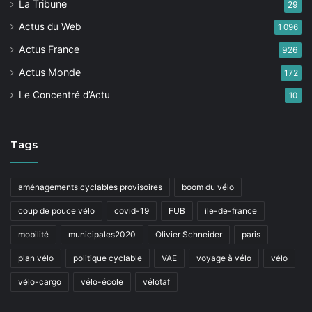
La Tribune
29
Actus du Web
1 096
Actus France
926
Actus Monde
172
Le Concentré d’Actu
10
Tags
aménagements cyclables provisoires
boom du vélo
coup de pouce vélo
covid-19
FUB
ile-de-france
mobilité
municipales2020
Olivier Schneider
paris
plan vélo
politique cyclable
VAE
voyage à vélo
vélo
vélo-cargo
vélo-école
vélotaf