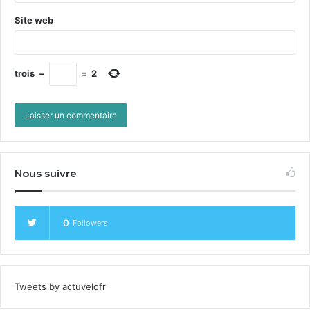
Site web
trois
−
=
2
Nous suivre
0
Followers
Tweets by actuvelofr