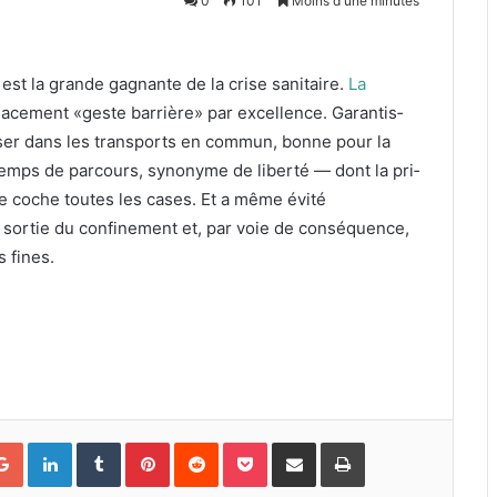
0
101
Moins d'une minutes
est la grande gag­nante de la crise san­i­taire.
La
ce­ment «geste bar­rière» par excel­lence. Garan­tis­
ntasser dans les trans­ports en com­mun, bonne pour la
temps de par­cours, syn­onyme de lib­erté — dont la pri­
lle coche toutes les cas­es. Et a même évité
la sor­tie du con­fine­ment et, par voie de con­séquence,
s fines.
Google+
LinkedIn
Tumblr
Pinterest
Reddit
Pocket
Partager par courriel
Imprimer