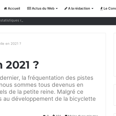
Accueil
Actus du Web
A la rédaction
Le Conc
statistiques nous jouent des tours
elle en
2021
?
en
2021
?
 dernier, la fréquentation des pistes
ue nous sommes tous devenus en
ls de la petite reine. Malgré ce
s au développement de la bicyclette