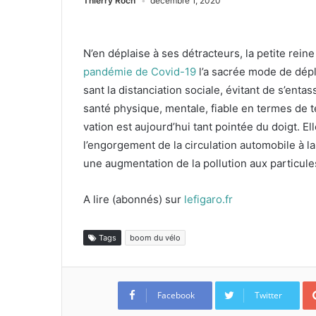
Thierry Roch
décembre 1, 2020
N’en déplaise à ses détracteurs, la petite reine 
pandémie de Covid-
19
l’a sacrée mode de dépla
sant la dis­tan­ci­a­tion sociale, évi­tant de s’e
san­té physique, men­tale, fiable en ter­mes de 
va­tion est aujourd’hui tant pointée du doigt. E
l’engorgement de la cir­cu­la­tion auto­mo­bile à 
une aug­men­ta­tion de la pol­lu­tion aux par­tic­ule
A lire (abon­nés) sur
lefigaro.fr
Tags
boom du vélo
Facebook
Twitter