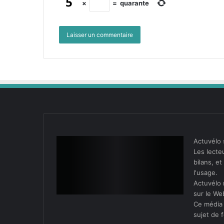
×
=
quarante
Actuvélo 
Les lecteu
bilans, e
l'usage.
Actuvélo 
sur le We
Ce média 
sujet de f