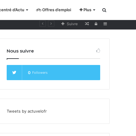
entré d’Actu
Offres d’emploi
Plus
Rechercher
Lecture
Se
Sidebar
Suivre
pour
connecter
cycliste
Nous suivre
curieux
0
Followers
Tweets by actuvelofr