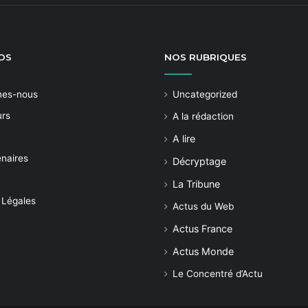
OS
NOS
RUBRIQUES
mes-nous
Uncategorized
urs
A la rédaction
A lire
enaires
Décryptage
La Tribune
 Légales
Actus du Web
Actus France
Actus Monde
Le Concentré d’Actu