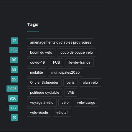
Tags
17
aménagements cyclables provisoires
193
boom du vélo
coup de pouce vélo
99
covid-19
FUB
ile-de-france
58
mobilité
municipales2020
29
Olivier Schneider
paris
plan vélo
1 096
politique cyclable
VAE
926
voyage à vélo
vélo
vélo-cargo
172
vélo-école
vélotaf
10