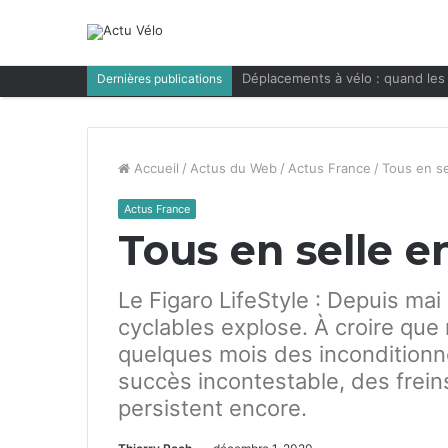
Déplacements à vélo : quand les 
Dernières publications
Accueil
/
Actus du Web
/
Actus France
/
Tous en s
Actus France
Tous en selle 
Le Figaro LifeStyle : Depuis mai
cyclables explose. À croire q
quelques mois des inconditionne
succès incontestable, des frein
persistent encore.