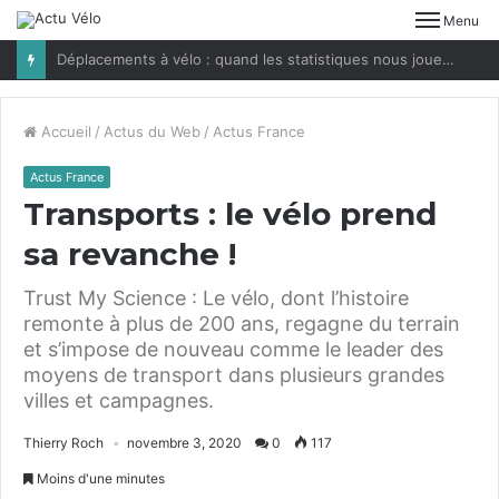
Menu
Déplacements à vélo : quand les statistiques nous jouent des tours
Accueil
/
Actus du Web
/
Actus France
Actus France
Transports : le vélo prend
sa revanche !
Trust My Science : Le vélo, dont l’histoire
remonte à plus de 200 ans, regagne du terrain
et s’impose de nouveau comme le leader des
moyens de transport dans plusieurs grandes
villes et campagnes.
Thierry Roch
novembre 3, 2020
0
117
Moins d'une minutes