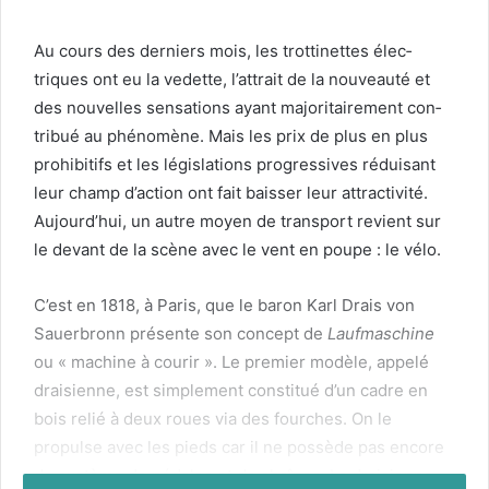
Au cours des derniers mois, les trot­tinettes élec­
triques ont eu la vedette, l’attrait de la nou­veauté et
des nou­velles sen­sa­tions ayant majori­taire­ment con­
tribué au phénomène. Mais les prix de plus en plus
pro­hibitifs et les lég­is­la­tions pro­gres­sives réduisant
leur champ d’action ont fait baiss­er leur attrac­tiv­ité.
Aujourd’hui, un autre moyen de trans­port revient sur
le devant de la scène avec le vent en poupe : le vélo.
C’est en
1818
, à Paris, que le baron Karl Drais von
Sauer­bronn présente son con­cept de
Lauf­mas­chine
ou « machine à courir ». Le pre­mier mod­èle, appelé
draisi­enne, est sim­ple­ment con­sti­tué d’un cadre en
bois relié à deux roues via des fourch­es. On le
propulse avec les pieds car il ne pos­sède pas encore
de sys­tème de pédales et de chaînes. La draisi­enne