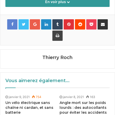
En voir plus
con­naît un impor­tant suc­cès en France et au Roy­
aume-Uni.
Google+
LinkedIn
Tumblr
Pinterest
Reddit
Pocket
Partager par
La suite pour décou­vrir L’efficacité du vélo comme
moyen de trans­port c’est sur
trustmyscience.com
Imprimer
Tags
boom du vélo
vélo transport
Thierry Roch
Vous aimerez également...
janvier 9, 2021
754
janvier 8, 2021
163
Un vélo électrique sans
Angle mort sur les poids
chaîne ni cardan, et sans
lourds : des autocollants
batterie
pour éviter les accidents