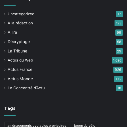
Uncategorized
17
A la rédaction
193
A lire
99
Décryptage
58
La Tribune
29
Actus du Web
1 096
Actus France
926
Actus Monde
172
Le Concentré d’Actu
10
Tags
aménagements cyclables provisoires
boom du vélo