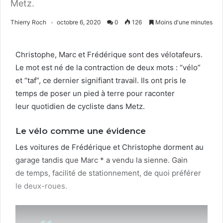
Metz.
Thierry Roch
octobre 6, 2020
0
126
Moins d'une minutes
Christophe, Marc et Frédérique sont des vélotafeurs.
Le mot est né de la con­trac­tion de deux mots : “vélo”
et “taf”, ce dernier sig­nifi­ant tra­vail. Ils ont pris le
temps de pos­er un pied à terre pour racon­ter
leur quo­ti­di­en de cycliste dans Metz.
Le vélo comme une évidence
Les voitures de Frédérique et Christophe dor­ment au
garage tan­dis que Marc * a ven­du la sienne. Gain
de temps, facil­ité de sta­tion­nement, de quoi préfér­er
le deux-roues.