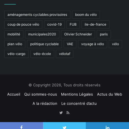
aménagements cyclables provisoires
boom du vélo
coup de pouce vélo
covid-19
FUB
ile-de-france
mobilité
municipales2020
Olivier Schneider
paris
plan vélo
politique cyclable
VAE
voyage à vélo
vélo
vélo-cargo
vélo-école
vélotaf
© Copyright 2026, Tous droits réservés
Accueil
Qui sommes-nous
Mentions Légales
Actus du Web
A la rédaction
Le concentré d’actu