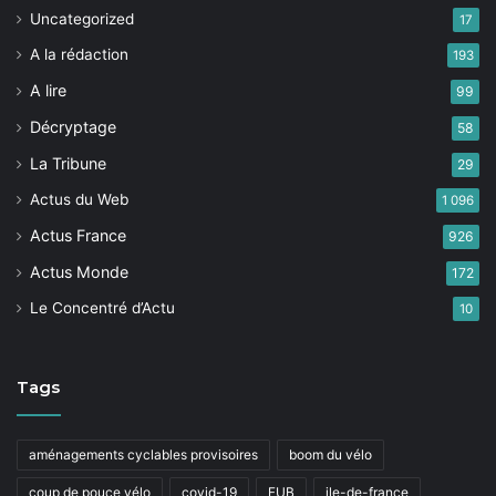
Uncategorized
17
A la rédaction
193
A lire
99
Décryptage
58
La Tribune
29
Actus du Web
1 096
Actus France
926
Actus Monde
172
Le Concentré d’Actu
10
Tags
aménagements cyclables provisoires
boom du vélo
coup de pouce vélo
covid-19
FUB
ile-de-france