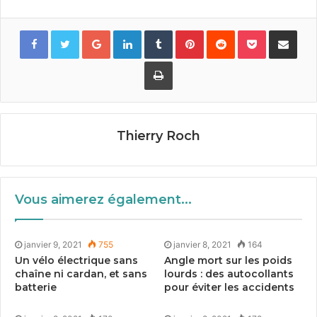
som­més de met­tre leur masque. Une démarche qui a
été imitée par d’autres régions, comme la Bre­tagne ou
Google+
LinkedIn
Tumblr
Pinterest
Reddit
Pocket
Partager par
la Seine-Mar­itime.
La suite à lire dans
Velo Mag
Imprimer
Tags
covid-19
FUB
masque
Place au vélo Nantes
Thierry Roch
Vous aimerez également...
janvier 9, 2021
755
janvier 8, 2021
164
Un vélo électrique sans
Angle mort sur les poids
chaîne ni cardan, et sans
lourds : des autocollants
batterie
pour éviter les accidents