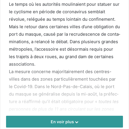
Le temps où les autorités mouli­naient pour stat­uer sur
le cyclisme en péri­ode de coro­n­avirus sem­blait
révolue, reléguée au temps loin­tain du con­fine­ment.
Mais le retour dans cer­taines villes d’une oblig­a­tion du
port du masque, causé par la recrude­s­cence de con­t­a­
m­i­na­tions, a relancé le débat. Dans plusieurs grandes
métrop­o­les, l’accessoire est désor­mais req­uis pour
les tra­jets à deux roues, au grand dam de cer­taines
asso­ci­a­tions.
La mesure con­cerne majori­taire­ment des cen­tres-
villes dans des zones par­ti­c­ulière­ment touchées par
le Covid-
19
. Dans le Nord-Pas-de-Calais, où le port
du masque se généralise depuis la mi-août, la pré­fec­
ture a réaf­fir­mé qu’il était oblig­a­toire pour «
toutes les
per­son­nes de plus de
11
ans cir­cu­lant sur les zones
définies, quel que soit leur moyen de déplace­ment
».
En voir plus
À Lille, plusieurs cyclistes ont déjà été con­trôlés et