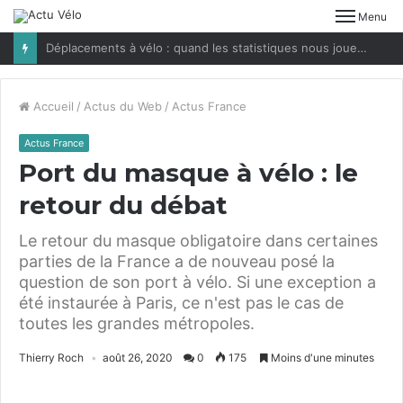
Menu
Déplacements à vélo : quand les statistiques nous jouent des tours
Accueil
/
Actus du Web
/
Actus France
Actus France
Port du masque à vélo : le
retour du débat
Le retour du masque obligatoire dans certaines
parties de la France a de nouveau posé la
question de son port à vélo. Si une exception a
été instaurée à Paris, ce n'est pas le cas de
toutes les grandes métropoles.
Thierry Roch
août 26, 2020
0
175
Moins d'une minutes