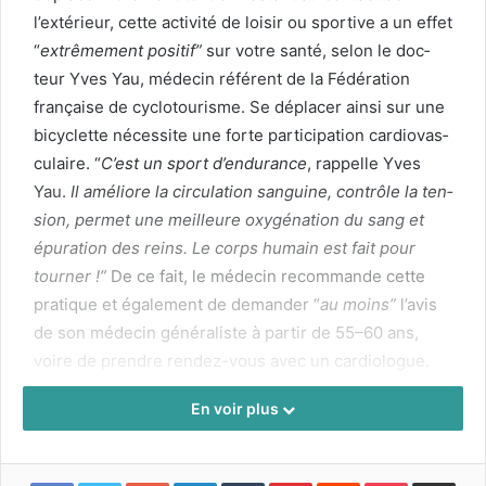
l’extérieur, cette activ­ité de loisir ou sportive a un effet
“
extrême­ment posi­tif”
sur votre san­té, selon le doc­
teur Yves Yau, médecin référent de la Fédéra­tion
française de cyclo­tourisme. Se déplac­er ain­si sur une
bicy­clette néces­site une forte par­tic­i­pa­tion car­dio­vas­
cu­laire. “
C’est un sport d’endurance
, rap­pelle Yves
Yau.
Il améliore la cir­cu­la­tion san­guine, con­trôle la ten­
sion, per­met une meilleure oxygé­na­tion du sang et
épu­ra­tion des reins. Le corps humain est fait pour
tourn­er !”
De ce fait, le médecin recom­mande cette
pra­tique et égale­ment de deman­der “
au moins”
l’avis
de son médecin général­iste à par­tir de
55
–
60
ans,
voire de pren­dre ren­dez-vous avec un car­di­o­logue.
En voir plus
A lire sur
pourquoidocteur.fr
Tags
vélo et santé
Google+
LinkedIn
Tumblr
Pinterest
Reddit
Pocket
Partager par