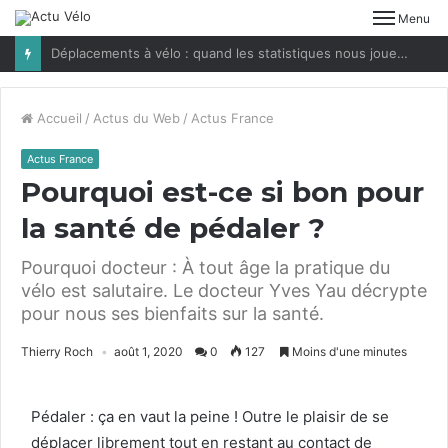
Menu
Déplacements à vélo : quand les statistiques nous jouent des tours
Accueil
/
Actus du Web
/
Actus France
Actus France
Pourquoi est-ce si bon pour
la santé de pédaler ?
Pourquoi docteur : À tout âge la pratique du
vélo est salutaire. Le docteur Yves Yau décrypte
pour nous ses bienfaits sur la santé.
Thierry Roch
août 1, 2020
0
127
Moins d'une minutes
Pédaler : ça en vaut la peine ! Out­re le plaisir de se
déplac­er libre­ment tout en restant au con­tact de