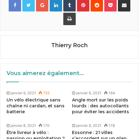
Imprimer
Thierry Roch
Vous aimerez également...
janvier 9, 2021
755
janvier 8, 2021
164
Un vélo électrique sans
Angle mort sur les poids
chaîne ni cardan, et sans
lourds : des autocollants
batterie
pour éviter les accidents
janvier 8, 2021
170
janvier 8, 2021
178
Être livreur à vélo :
Essonne :
21
villes
passion ou exploitation ?
s’accordent sur un plan