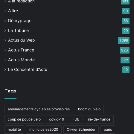
A la rédaction
193
A lire
99
Décryptage
58
La Tribune
29
Actus du Web
1 096
Actus France
926
Actus Monde
172
Le Concentré d’Actu
10
Tags
aménagements cyclables provisoires
boom du vélo
coup de pouce vélo
covid-19
FUB
ile-de-france
mobilité
municipales2020
Olivier Schneider
paris