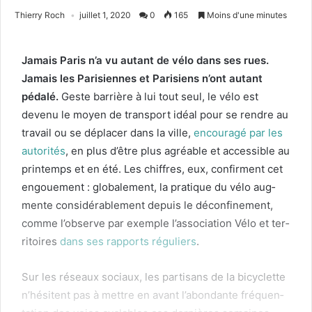
Thierry Roch
juillet 1, 2020
0
165
Moins d'une minutes
Jamais Paris n’a vu autant de vélo dans ses rues.
Jamais les Parisi­ennes et Parisiens n’ont autant
pédalé.
Geste bar­rière à lui tout seul, le vélo est
devenu le moyen de trans­port idéal pour se ren­dre au
tra­vail ou se déplac­er dans la ville,
encour­agé par les
autorités
, en plus d’être plus agréable et acces­si­ble au
print­emps et en été. Les chiffres, eux, con­fir­ment cet
engoue­ment : glob­ale­ment, la pra­tique du vélo aug­
mente con­sid­érable­ment depuis le décon­fine­ment,
comme l’observe par exem­ple l’association Vélo et ter­
ri­toires
dans ses rap­ports réguliers
.
Sur les réseaux soci­aux, les par­ti­sans de la bicy­clette
n’hésitent pas à met­tre en avant l’abondante fréquen­