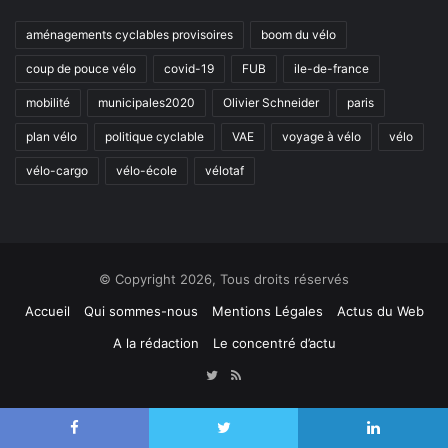
aménagements cyclables provisoires
boom du vélo
coup de pouce vélo
covid-19
FUB
ile-de-france
mobilité
municipales2020
Olivier Schneider
paris
plan vélo
politique cyclable
VAE
voyage à vélo
vélo
vélo-cargo
vélo-école
vélotaf
© Copyright 2026, Tous droits réservés
Accueil
Qui sommes-nous
Mentions Légales
Actus du Web
A la rédaction
Le concentré d’actu