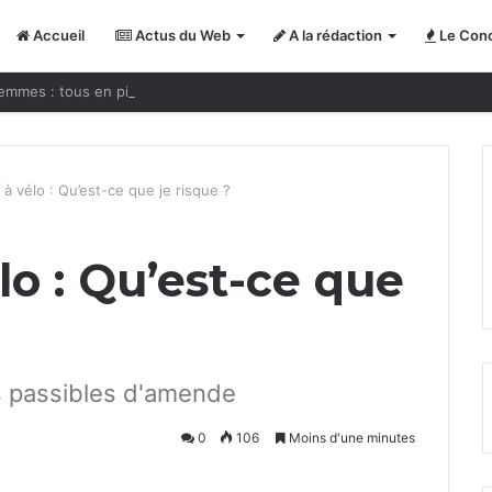
Accueil
Actus du Web
A la rédaction
Le Conc
emmes : tous en piste ?
 à vélo : Qu’est-ce que je risque ?
lo : Qu’est-ce que
ns passibles d'amende
0
106
Moins d'une minutes