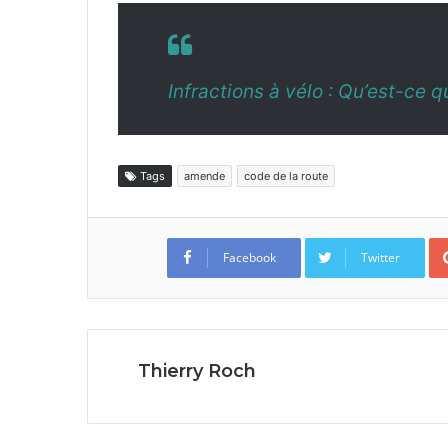
Infrac­tions à vélo : Qu’est-ce q
Tags
amende
code de la route
Facebook
Twitter
Thierry Roch