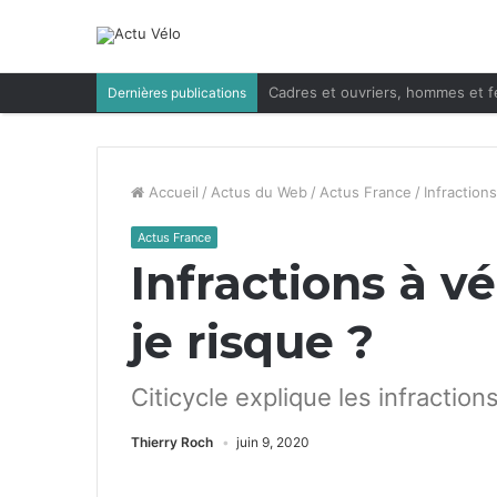
Cadres et ouvriers, hommes et f
Dernières publications
Accueil
/
Actus du Web
/
Actus France
/
Infractions
Actus France
Infractions à vé
je risque ?
Citicycle explique les infractio
Thierry Roch
juin 9, 2020