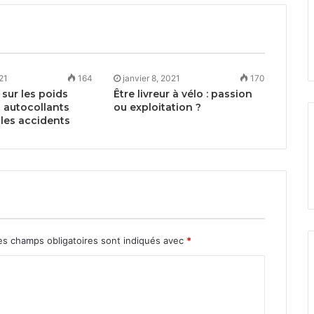
021
164
janvier 8, 2021
170
sur les poids
Être livreur à vélo : passion
s autocollants
ou exploitation ?
 les accidents
s champs obligatoires sont indiqués avec
*