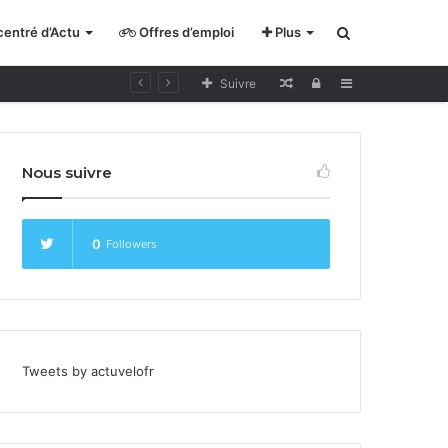
entré d’Actu
Offres d’emploi
Plus
Rechercher
Lecture
Se
Sidebar
Suivre
pour
connecter
cycliste
Nous suivre
curieux
0
Followers
Tweets by actuvelofr