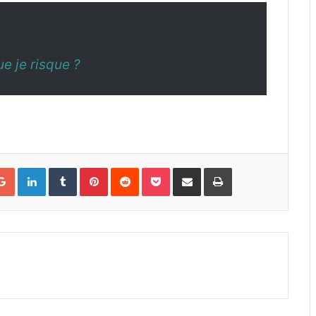
ue je risque ?
Google+
LinkedIn
Tumblr
Pinterest
Reddit
Pocket
Partager par courriel
Imprimer