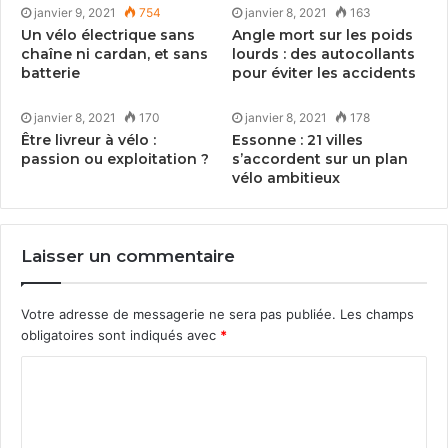
janvier 9, 2021
754
janvier 8, 2021
163
Un vélo électrique sans
Angle mort sur les poids
chaîne ni cardan, et sans
lourds : des autocollants
batterie
pour éviter les accidents
«
C’est vrai­ment l’esprit de lib­
janvier 8, 2021
170
janvier 8, 2021
178
erté (…) on est sur notre
Être livreur à vélo :
Essonne :
21
villes
passion ou exploitation ?
s’accordent sur un plan
chemin, on entend les oiseaux,
vélo ambitieux
on regarde la nature, on est
dans le moment présent. »
Laisser un commentaire
Pour
Adrien
, le vélo est avant tout un out­il de tra­vail. Il
Votre adresse de messagerie ne sera pas publiée.
Les champs
est démé­nageur à Paris, mais sans camion, juste avec
obligatoires sont indiqués avec
*
ses vélos. Son asso­ci­a­tion emploie des hommes en
sit­u­a­tion de pré­car­ité, pour lesquels le vélo est aus­si
un moyen de réin­ser­tion.
« Le vélo, c’est un super
vecteur pour l’emploi, on casse des bar­rières