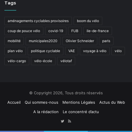
Tags
aménagements cyclables provisoires
boom du vélo
coup de pouce vélo
covid-19
FUB
ile-de-france
mobilité
municipales2020
Olivier Schneider
paris
plan vélo
politique cyclable
VAE
voyage à vélo
vélo
vélo-cargo
vélo-école
vélotaf
© Copyright 2026, Tous droits réservés
Accueil
Qui sommes-nous
Mentions Légales
Actus du Web
A la rédaction
Le concentré d’actu