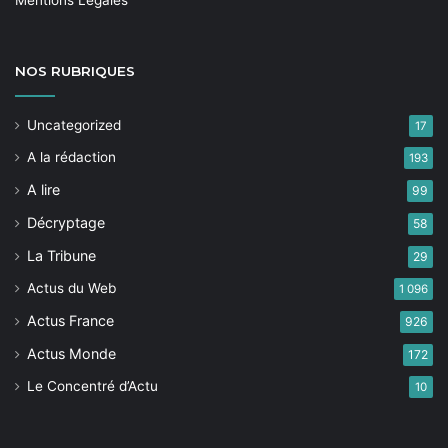
Mentions Légales
NOS
RUBRIQUES
Uncategorized
17
A la rédaction
193
A lire
99
Décryptage
58
La Tribune
29
Actus du Web
1 096
Actus France
926
Actus Monde
172
Le Concentré d’Actu
10