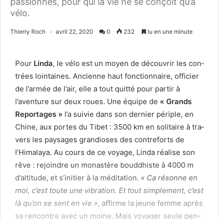
passionnés, pour qui la vie ne se conçoit qu’à
vélo.
Thierry Roch
avril 22, 2020
0
232
lu en une minute
Pour
Lin­da
, le vélo est un moyen de décou­vrir les con­
trées loin­taines. Anci­enne haut fonc­tion­naire, offici­er
de l’armée de l’air, elle a tout quit­té pour par­tir à
l’aventure sur deux roues. Une équipe de
« Grands
Reportages »
l’a suiv­ie dans son dernier périple, en
Chine, aux portes du Tibet :
3500
km en soli­taire à tra­
vers les paysages grandios­es des con­tre­forts de
l’Himalaya. Au cours de ce voy­age, Lin­da réalise son
rêve : rejoin­dre un monastère boud­dhiste à
4000
m
d’altitude, et s’initier à la médi­ta­tion.
« Ca résonne en
moi, c’est toute une vibra­tion. Et tout sim­ple­ment, c’est
là qu’on se sent en vie »
, affirme la jeune femme après
sa ren­con­tre avec un moine. Mais voy­ager seule pen­