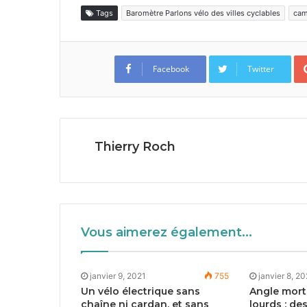
Tags
Baromètre Parlons vélo des villes cyclables
ca
Facebook
Twitter
Thierry Roch
Vous aimerez également...
janvier 9, 2021
755
janvier 8, 2
Un vélo électrique sans
Angle mort 
chaîne ni cardan, et sans
lourds : de