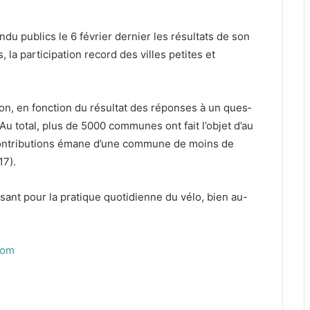
n­du publics le
6
févri­er dernier les résul­tats de son
la par­tic­i­pa­tion record des villes petites et
n, en fonc­tion du résul­tat des répons­es à un ques­
 Au total, plus de
5000
com­munes ont fait l’objet d’au
on­tri­bu­tions émane d’une com­mune de moins de
17
).
ant pour la pra­tique quo­ti­di­enne du vélo, bien au-
com