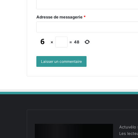
Adresse de messagerie
*
×
=
48
Actuvélo 
Les lecteu