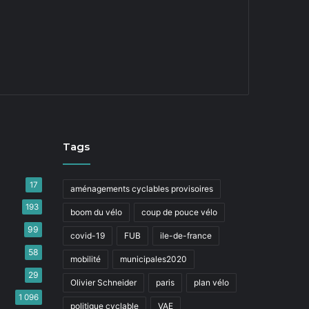
Tags
17
aménagements cyclables provisoires
193
boom du vélo
coup de pouce vélo
99
covid-19
FUB
ile-de-france
58
mobilité
municipales2020
29
Olivier Schneider
paris
plan vélo
1 096
politique cyclable
VAE