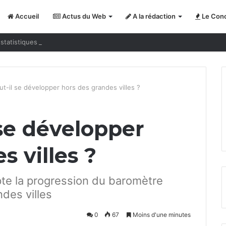
Accueil
Actus du Web
A la rédaction
Le Conc
statistiques nous jouent des tours
ut-il se développer hors des grandes villes ?
 se développer
s villes ?
pte la progression du baromètre
des villes
0
67
Moins d'une minutes