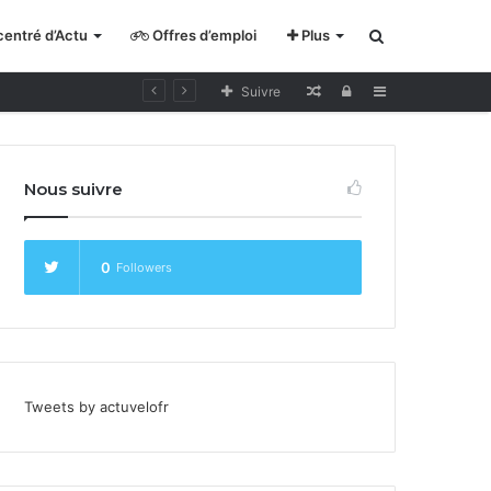
entré d’Actu
Offres d’emploi
Plus
Rechercher
Lecture
Se
Sidebar
Suivre
pour
connecter
cycliste
Nous suivre
curieux
0
Followers
Tweets by actuvelofr