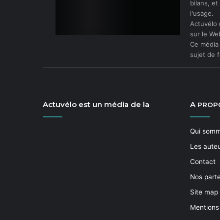
bilans, e
l'usage.
Actuvélo 
sur le We
Ce média 
sujet de f
Actuvélo est un média de la
A
PROP
Qui som
Les aute
Contact
Nos part
Site map
Mentions