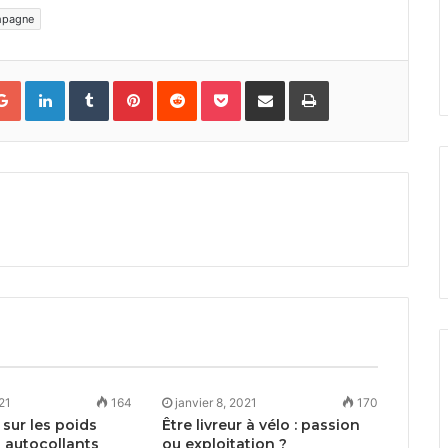
mpagne
Google+
LinkedIn
Tumblr
Pinterest
Reddit
Pocket
Partager par courriel
Imprimer
021
164
janvier 8, 2021
170
sur les poids
Être livreur à vélo : passion
s autocollants
ou exploitation ?