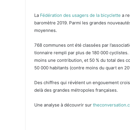
La
Fédéra­tion des usagers de la bicy­clette
a re
baromètre
2019
. Par­mi les grandes nou­veautés, 
moyennes.
768
com­munes ont été classées par l’associatio
tion­naire rem­pli par plus de
180
000
cyclistes.
moins une con­tri­bu­tion, et
50
% du total des c
50
000
habi­tants (con­tre moins du quart en
20
Des chiffres qui révè­lent un engoue­ment crois­s
delà des grandes métrop­o­les français­es.
Une analyse à décou­vrir sur
theconversation.