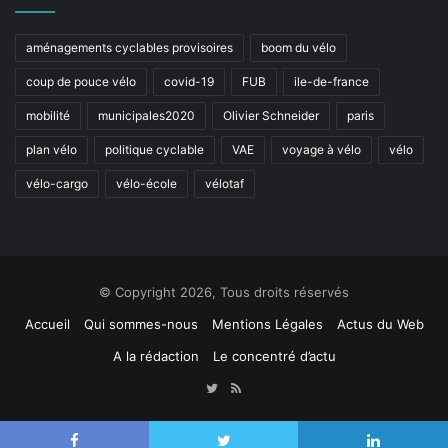
aménagements cyclables provisoires
boom du vélo
coup de pouce vélo
covid-19
FUB
ile-de-france
mobilité
municipales2020
Olivier Schneider
paris
plan vélo
politique cyclable
VAE
voyage à vélo
vélo
vélo-cargo
vélo-école
vélotaf
© Copyright 2026, Tous droits réservés
Accueil
Qui sommes-nous
Mentions Légales
Actus du Web
A la rédaction
Le concentré d’actu