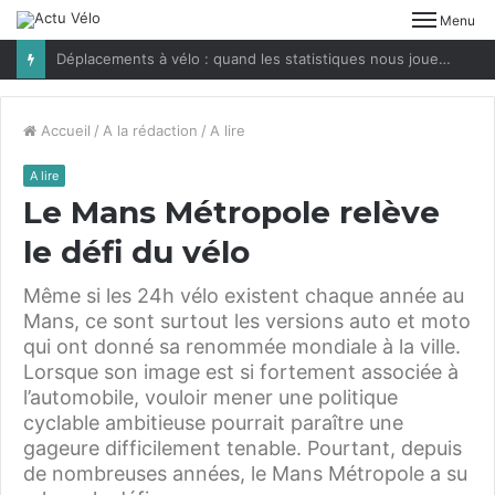
Menu
Déplacements à vélo : quand les statistiques nous jouent des tours
Accueil
/
A la rédaction
/
A lire
A lire
Le Mans Métropole relève
le défi du vélo
Même si les 24h vélo existent chaque année au
Mans, ce sont surtout les versions auto et moto
qui ont donné sa renommée mondiale à la ville.
Lorsque son image est si fortement associée à
l’automobile, vouloir mener une politique
cyclable ambitieuse pourrait paraître une
gageure difficilement tenable. Pourtant, depuis
de nombreuses années, le Mans Métropole a su