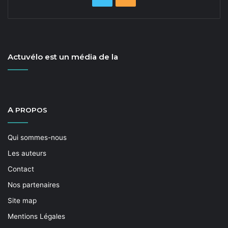
Un article à lire aussi dans
Vélocité
n°
150
—
mars-avril
2019
, une publication de la
.
FUB
Tags
association Cyclamaine
concertation
Actuvélo est un média de la
infrastructures cyclables
Le Mans
location de vélos
politique cyclable
A
PROPOS
Qui sommes-nous
Les auteurs
Contact
Nos partenaires
Site map
Mentions Légales