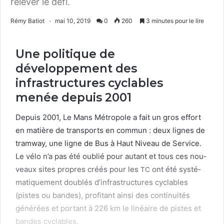
relever le défi.
Rémy Batiot
mai 10, 2019
0
260
3 minutes pour le lire
Une politique de
développement des
infrastructures cyclables
menée depuis
2001
Depuis
2001
, Le Mans Métro­pole a fait un gros effort
en matière de trans­ports en com­mun : deux lignes de
tramway, une ligne de Bus à Haut Niveau de Ser­vice.
Le vélo n’a pas été oublié pour autant et tous ces nou­
veaux sites pro­pres créés pour les
ont été sys­té­
TC
ma­tique­ment dou­blés d’infrastructures cyclables
(pistes ou ban­des), prof­i­tant ain­si des con­ti­nu­ités
générées et por­tant à
226
km le linéaire de pistes et
ban­des cyclables.