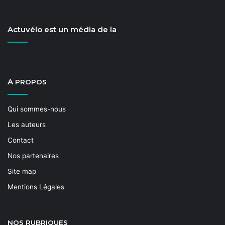
Nico­las Le Moigne
Actuvélo est un média de la
Un article à lire aussi dans
Vélocité
n°
149
—
janvier-février
2019
, une publication de la
.
FUB
A
PROPOS
Tags
#jesuisundesdeux
associations FUB
concertation
manifestation cycliste
Montpellier
Philippe Saurel
Qui sommes-nous
Les auteurs
Contact
Nos partenaires
Site map
Mentions Légales
NOS
RUBRIQUES