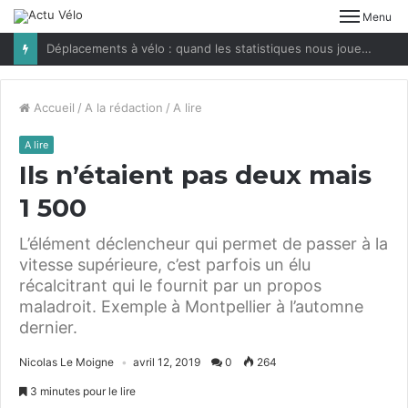
Menu
Déplacements à vélo : quand les statistiques nous jouent des tours
Accueil
/
A la rédaction
/
A lire
A lire
Ils n’étaient pas deux mais
1
500
L’élément déclencheur qui permet de passer à la
vitesse supérieure, c’est parfois un élu
récalcitrant qui le fournit par un propos
maladroit. Exemple à Montpellier à l’automne
dernier.
Nicolas Le Moigne
avril 12, 2019
0
264
3 minutes pour le lire