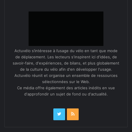
apaisée.
Et pen­dant ce temps #JeSu­isUn­Des­Deux con­tin­ue à
vivre sa vie son forme de hash­tag ou d’autocollant sur
de nom­breux vélos et il sem­ble bien motivé pour con­
tin­uer à sub­sis­ter.
Actuvélo s’intéresse à l’usage du vélo en tant que mode
de déplacement. Les lecteurs s'inspirent ici d'idées, de
Au vu de la flam­bée des adhé­sions depuis le
10
savoir-faire, d'expériences, de bilans, et plus globalement
novem­bre, on attendait lors de l’assemblée générale
de la culture du vélo afin d'en développer l'usage.
annuelle de l’association le
31
jan­vi­er une afflu­ence
Actuvélo réunit et organise un ensemble de ressources
record, qui risque bien de dépass­er « seule­ment deux
sélectionnées sur le Web.
Ce média offre également des articles inédits en vue
per­son­nes » et qui sera prob­a­ble­ment fon­da­trice du
d'approfondir un sujet de fond ou d'actualité.
renou­veau tant atten­du du vélo à Mont­pel­li­er et sa
métro­pole.
La dynamique vélo est lancée et cer­tains et cer­taines
regor­gent d’idées…