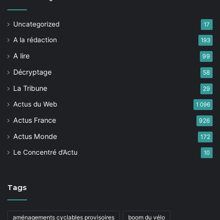
Uncategorized
17
A la rédaction
193
A lire
99
Décryptage
58
La Tribune
29
Actus du Web
1 096
Actus France
926
Actus Monde
172
Le Concentré d’Actu
10
Tags
aménagements cyclables provisoires
boom du vélo