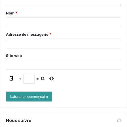
place
Nom
*
Cette con­férence a d’ailleurs ren­con­tré un vif suc­cès,
avec la par­tic­i­pa­tion de
130
per­son­nes au lieu de
50
atten­dues. L’organisation de cet événe­ment a per­mis
Adresse de messagerie
*
de con­firmer que les attentes des cyclistes Mont­pel­
liérains étaient très fortes mais surtout qu’un pub­lic
très divers était capa­ble de se mobilis­er. De plus, le
Site web
dis­cours même de Frédéric Héran a don­né quelques
clefs, comme par exem­ple le besoin d’un élé­ment
déclencheur pour un véri­ta­ble retour de la bicy­clette.
+
=
12
Avec les pro­pos du maire, Mont­pel­li­er tenait cet élé­
ment déclencheur qui devait per­me­t­tre au vélo de
repren­dre sa place dans la ville et dans l’actualité.
Rapi­de­ment au sein de Véloc­ité, une recrue récente
sug­gère qu’il faut réa­gir. Tout le monde est bien sûr
Nous suivre
d’accord sur le principe car les pro­pos du maire sont