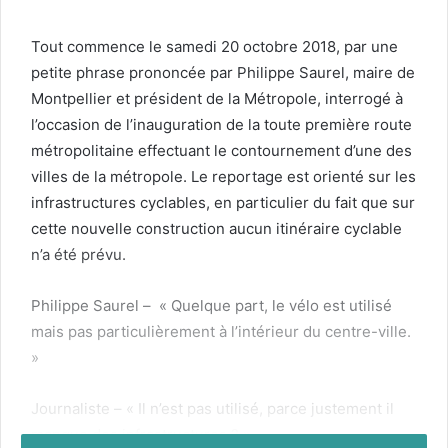
Tout com­mence le same­di
20
octo­bre
2018
, par une
petite phrase pronon­cée par Philippe Saurel, maire de
Mont­pel­li­er et prési­dent de la Métro­pole, inter­rogé à
l’occasion de l’inauguration de la toute pre­mière route
mét­ro­pol­i­taine effec­tu­ant le con­tourne­ment d’une des
villes de la métro­pole. Le reportage est ori­en­té sur les
infra­struc­tures cyclables, en par­ti­c­uli­er du fait que sur
cette nou­velle con­struc­tion aucun itinéraire cyclable
n’a été prévu.
Philippe Saurel – « Quelque part, le vélo est util­isé
mais pas par­ti­c­ulière­ment à l’intérieur du cen­tre-ville.
»
Jour­nal­iste – « Il n’est pas util­isé, parce juste­ment il
manque des infra­struc­tures ? »