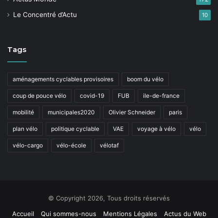
Le Concentré d’Actu
10
Tags
aménagements cyclables provisoires
boom du vélo
coup de pouce vélo
covid-19
FUB
ile-de-france
mobilité
municipales2020
Olivier Schneider
paris
plan vélo
politique cyclable
VAE
voyage à vélo
vélo
vélo-cargo
vélo-école
vélotaf
© Copyright 2026, Tous droits réservés
Accueil
Qui sommes-nous
Mentions Légales
Actus du Web