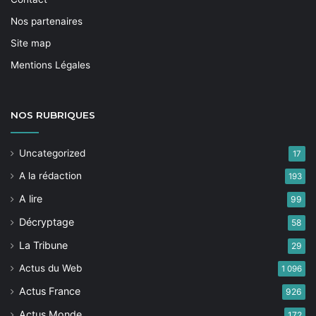
Nos partenaires
Site map
Mentions Légales
NOS
RUBRIQUES
Uncategorized
17
A la rédaction
193
A lire
99
Décryptage
58
La Tribune
29
Actus du Web
1 096
Actus France
926
Actus Monde
172