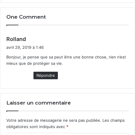
D’où l’idée de cette for­ma­tion encadrée de dix heures,
des­tinée aux
6
–
11
ans, qui leur per­me­t­tra d’apprendre
One Comment
à cir­culer sur le bitume de façon sécurisée et
autonome.
d
Rolland
Source :
Bien­tôt un «per­mis vélo» pour les écol­iers —
i
Le Parisien
avril 29, 2019 à 1:46
t
Bon­jour, je pense que sa peut être une bonne chose, rien n’est
mieux que de pro­téger sa vie.
Tags
apprentissage de la mobilité
écoles primaires
:
enfants
engagement de l'Etat
permis vélo
plan vélo
Répondre
Savoir pédaler
savoir rouler
Laisser un commentaire
Votre adresse de messagerie ne sera pas publiée.
Les champs
obligatoires sont indiqués avec
*