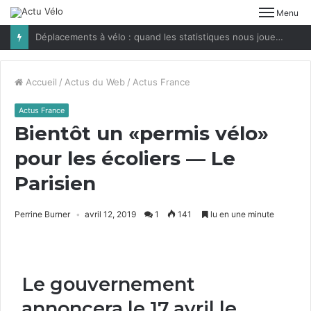
Menu
Déplacements à vélo : quand les statistiques nous jouent des tours
Accueil
/
Actus du Web
/
Actus France
Actus France
Bientôt un «permis vélo»
pour les écoliers — Le
Parisien
Perrine Burner
avril 12, 2019
1
141
lu en une minute
Le gouvernement
annoncera le
17
avril le