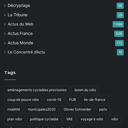
Décryptage
58
La Tribune
29
Actus du Web
1 096
Actus France
926
Actus Monde
172
Le Concentré d’Actu
10
Tags
aménagements cyclables provisoires
boom du vélo
coup de pouce vélo
covid-19
FUB
ile-de-france
mobilité
municipales2020
Olivier Schneider
paris
plan vélo
politique cyclable
VAE
voyage à vélo
vélo