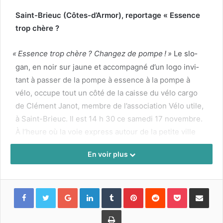
Saint-Brieuc (Côtes-d’Armor), reportage « Essence
trop chère ?
«
Essence trop chère
? Changez de pompe
!
»
Le slo­
gan, en noir sur jaune et accom­pa­g­né d’un logo invi­
tant à pass­er de la pompe à essence à la pompe à
vélo, occupe tout un côté de la caisse du vélo car­go
de Clé­ment Jan­ot, mem­bre de l’association Vélo utile,
à Saint-Brieuc. Il est
14
h
30
ce same­di
17
novem­bre.
À l’heure où la voie express autour de la petite ville
bre­tonne est blo­quée par le mou­ve­ment des «
gilets
En voir plus
jaunes
», plus de
200
cyclistes se sont rejoints sur le
parvis sud de la gare, en réponse à l’appel de
l’association. Ils ne sont pas là pour réclamer plus de
Google+
LinkedIn
Tumblr
Pinterest
Reddit
Pocket
Partager par
pou­voir d’achat, mais pour exiger le développe­ment
des alter­na­tives.
«
Nous man­i­fe­stons aujourd’hui pour
Imprimer