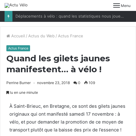
Menu
Déplacements à vélo : quand les statistiques nous jouent des tours
Accueil
/
Actus du Web
/
Actus France
Actus France
Quand les gilets jaunes
manifestent… à vélo !
Perrine Burner
novembre 23, 2018
0
109
lu en une minute
À Saint-Brieuc, en Bre­tagne, ce sont des gilets jaunes
orig­in­aux qui ont man­i­festé same­di
17
novem­bre : à
vélo, et pour deman­der la pro­mo­tion de ce moyen de
trans­port plutôt que la baisse des prix de l’essence !