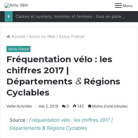
Menu
Cadres et ouvriers, hommes et femmes : tous en piste ?
Accueil
/
Actus du Web
/
Actus France
Actus France
Fréquentation vélo : les
chiffres
2017
|
&
Départements
Régions
Cyclables
Veille ActuVélo
mai 2, 2018
0
142
Moins d'une minutes
Source :
Fréquen­ta­tion vélo : les chiffres
2017
|
&
Départe­ments
Régions Cyclables