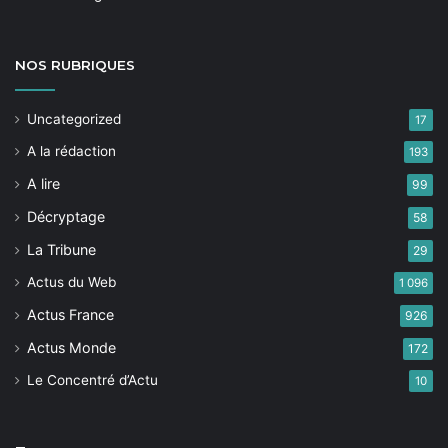
NOS
RUBRIQUES
Uncategorized
17
A la rédaction
193
A lire
99
Décryptage
58
La Tribune
29
Actus du Web
1 096
Actus France
926
Actus Monde
172
Le Concentré d’Actu
10