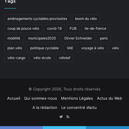
Tags
aménagements cyclables provisoires
boom du vélo
coup de pouce vélo
covid-19
FUB
ile-de-france
mobilité
municipales2020
Olivier Schneider
paris
plan vélo
politique cyclable
VAE
voyage à vélo
vélo
vélo-cargo
vélo-école
vélotaf
© Copyright 2026, Tous droits réservés
Accueil
Qui sommes-nous
Mentions Légales
Actus du Web
A la rédaction
Le concentré d’actu