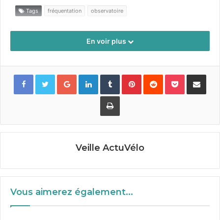
Tags
fréquentation
observatoire
En voir plus
Google+
LinkedIn
Tumblr
Pinterest
Reddit
Pocket
Partager par
Imprimer
Veille ActuVélo
Vous aimerez également...