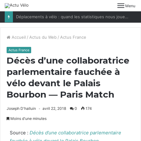
Menu
Déplacements à vélo : quand les statistiques nous jouent des tours
Accueil
/
Actus du Web
/
Actus France
Actus France
Décès d’une collaboratrice
parlementaire fauchée à
vélo devant le Palais
Bourbon — Paris Match
Joseph D'halluin
avril 22, 2018
0
174
Moins d'une minutes
Source :
Décès d’une col­lab­o­ra­trice par­lemen­taire
fauchée à vélo devant le Palais Bour­bon