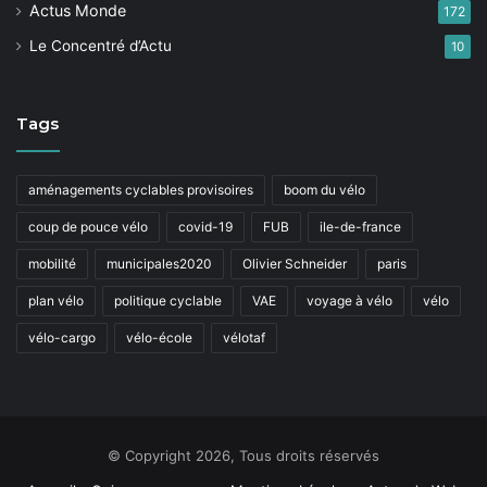
Actus Monde
172
Le Concentré d’Actu
10
Tags
aménagements cyclables provisoires
boom du vélo
coup de pouce vélo
covid-19
FUB
ile-de-france
mobilité
municipales2020
Olivier Schneider
paris
plan vélo
politique cyclable
VAE
voyage à vélo
vélo
vélo-cargo
vélo-école
vélotaf
© Copyright 2026, Tous droits réservés