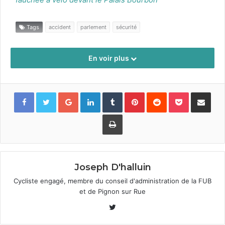
Tags
accident
parlement
sécurité
En voir plus
Google+
LinkedIn
Tumblr
Pinterest
Reddit
Pocket
Partager par
Imprimer
Joseph D'halluin
Cycliste engagé, membre du conseil d'administration de la FUB
et de Pignon sur Rue
Twitter