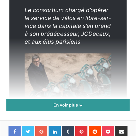
Le con­sor­tium chargé d’opérer
le ser­vice de vélos en libre-ser­
vice dans la cap­i­tale s’en prend
à son prédécesseur, JCDe­caux,
et aux élus parisiens
En voir plus
Source :
« Vélib­gate » : le délé­gataire Smoven­go règle
ses comptes
Google+
LinkedIn
Tumblr
Pinterest
Reddit
Pocket
Partager par