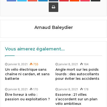
Imprimer
Tags
paris
Smovengo
vélib
vélos en libre-service
Arnaud Baleydier
Vous aimerez également...
janvier 9, 2021
755
janvier 8, 2021
164
Un vélo électrique sans
Angle mort sur les poids
chaîne ni cardan, et sans
lourds : des autocollants
batterie
pour éviter les accidents
janvier 8, 2021
170
janvier 8, 2021
178
Être livreur à vélo :
Essonne :
21
villes
passion ou exploitation ?
s’accordent sur un plan
vélo ambitieux