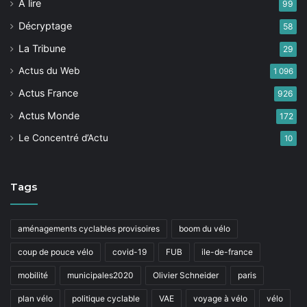
A lire
99
Décryptage
58
La Tribune
29
Actus du Web
1 096
Actus France
926
Actus Monde
172
Le Concentré d’Actu
10
Tags
aménagements cyclables provisoires
boom du vélo
coup de pouce vélo
covid-19
FUB
ile-de-france
mobilité
municipales2020
Olivier Schneider
paris
plan vélo
politique cyclable
VAE
voyage à vélo
vélo