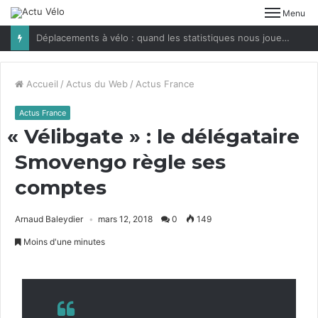
Menu
Déplacements à vélo : quand les statistiques nous jouent des tours
Accueil
/
Actus du Web
/
Actus France
Actus France
«
Vélibgate » : le délégataire
Smovengo règle ses
comptes
Arnaud Baleydier
mars 12, 2018
0
149
Moins d'une minutes