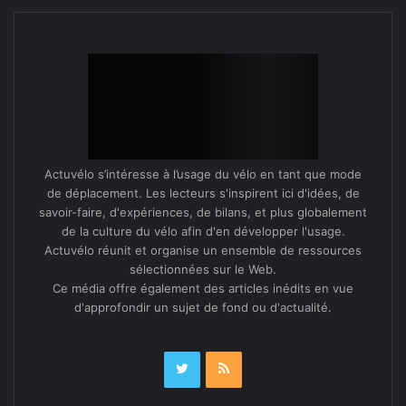
coup de choses reposent aujourd’hui encore sur
quelques per­son­nes très motivées, par­ti­c­ulière­ment
celles qui habitent à prox­im­ité.
Pourquoi c’est un enjeu
stratégique pour vous ?
Actuvélo s’intéresse à l’usage du vélo en tant que mode
Simon : Lorsque nous avons attaqué le préfet suite à
de déplacement. Les lecteurs s'inspirent ici d'idées, de
l’affaire Riv­o­li, cela s’est can­ton­né à un hash­tag sur
savoir-faire, d'expériences, de bilans, et plus globalement
de la culture du vélo afin d'en développer l'usage.
twit­ter [#AlloMichel]. L’écho médi­a­tique a été bon
Actuvélo réunit et organise un ensemble de ressources
parce que l’actualité était plutôt creuse en plein mois
sélectionnées sur le Web.
d’août. Sur ce pro­jet, nous pou­vons aller plus loin.
Ce média offre également des articles inédits en vue
Nous menons un véri­ta­ble tra­vail de pres­sion sur la
d'approfondir un sujet de fond ou d'actualité.
pré­fec­ture de Police, il faut établir un rap­port de
force, pour que le préfet écoute enfin tous les
usagers de la rue, et pas unique­ment les auto­mo­
bilistes. Avec Leclerc, nous ne sommes pas dans une