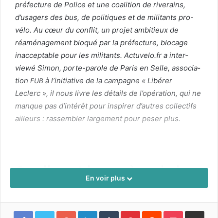
pré­fec­ture de Police et une coali­tion de riverains,
d’u
sagers des bus, de poli­tiques et de mil­i­tants pro-
vélo. Au cœur du con­flit, un pro­jet ambitieux de
réamé­nage­ment blo­qué par la pré­fec­ture, blocage
inac­cept­able pour les mil­i­tants.
Actuvelo.fr a inter­
viewé Simon, porte-parole de Paris en Selle, asso­ci­a­
tion
à l’initiative de la cam­pagne « Libér­er
FUB
Leclerc », il nous livre les détails de l’opération, qui ne
manque pas d’intérêt pour inspir­er d’autres col­lec­tifs
ailleurs : rassem­bler large­ment pour peser plus.
Quelle est la genèse de la
En voir plus
mobilisation ?
Simon: L’avenue du Général-Leclerc tra­verse le
Google+
LinkedIn
Tumblr
Pinterest
Reddit
Pocket
Partager par