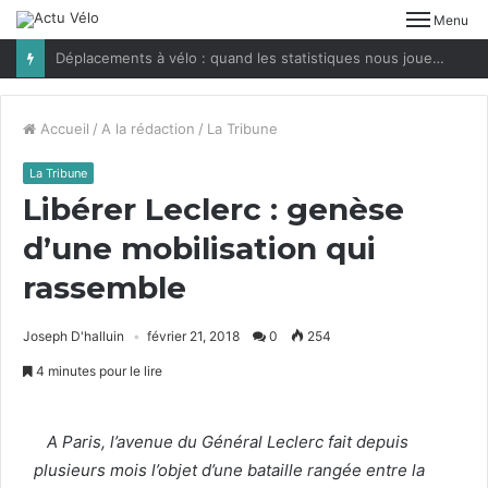
Menu
Déplacements à vélo : quand les statistiques nous jouent des tours
Accueil
/
A la rédaction
/
La Tribune
La Tribune
Libérer Leclerc : genèse
d’une mobilisation qui
rassemble
Joseph D'halluin
février 21, 2018
0
254
4 minutes pour le lire
A Paris, l’avenue du Général Leclerc fait depuis
plusieurs mois l’objet d’une bataille rangée entre la