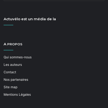
con­fig­u­ra­tion « les cyclistes » ver­sus « le préfet »,
mais « le préfet » con­tre « les parisiens » de manière
générale. La coali­tion est inclu­sive et ça nous per­met
Actuvélo est un média de la
de mieux touch­er de nou­veaux publics : les per­son­
nes âgées, les gens avec des pous­settes, les épuisés
du bruit et de la pol­lu­tion de l’air, les com­merçants. Ce
qui est impor­tant pour nous, c’est de sor­tir de reven­
A
PROPOS
di­ca­tions « com­mu­nau­taires » cen­trées sur les
cyclistes : il faut bien se posi­tion­ner du côté de
Qui sommes-nous
l’intérêt général.
Les auteurs
Contact
Mer­ci Simon!
Nos partenaires
Site map
Sign­er la péti­tion
https://liberer-
Mentions Légales
leclerc.paris/signer-la-petition/