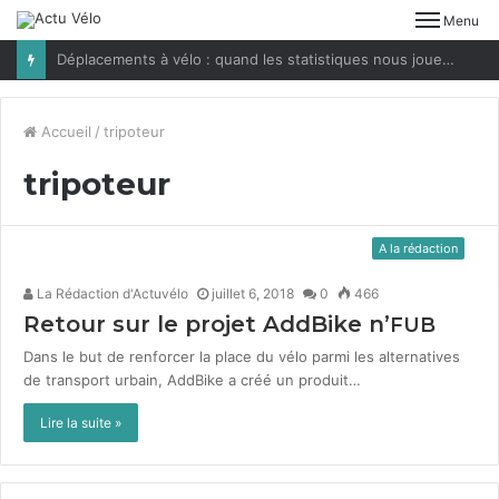
Menu
Déplacements à vélo : quand les statistiques nous jouent des tours
Accueil
/
tripoteur
tripoteur
A la rédaction
La Rédaction d'Actuvélo
juillet 6, 2018
0
466
Retour sur le projet AddBike n’
FUB
Dans le but de ren­forcer la place du vélo par­mi les alter­na­tives
de trans­port urbain, AddBike a créé un pro­duit…
Lire la suite »