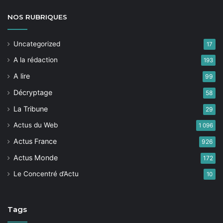
NOS
RUBRIQUES
Uncategorized
17
A la rédaction
193
A lire
99
Décryptage
58
La Tribune
29
Actus du Web
1 096
Actus France
926
Actus Monde
172
Le Concentré d’Actu
10
Tags