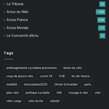
La Tribune
29
Actus du Web
1 096
Actus France
926
Actus Monde
172
Le Concentré d’Actu
10
Tags
aménagements cyclables provisoires
boom du vélo
coup de pouce vélo
covid-19
FUB
ile-de-france
mobilité
municipales2020
Olivier Schneider
paris
plan vélo
politique cyclable
VAE
voyage à vélo
vélo
vélo-cargo
vélo-école
vélotaf