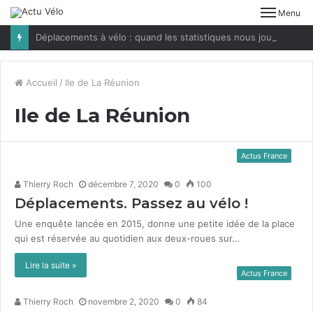
Menu
Déplacements à vélo : quand les statistiques nous jouent des tours
Accueil
/
Ile de La Réunion
Ile de La Réunion
Actus France
Thierry Roch
décembre 7, 2020
0
100
Déplacements. Passez au vélo !
Une enquête lancée en 2015, donne une petite idée de la place
qui est réservée au quo­ti­di­en aux deux-roues sur…
Lire la suite »
Actus France
Thierry Roch
novembre 2, 2020
0
84