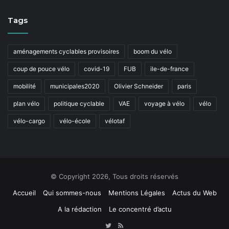
Tags
aménagements cyclables provisoires
boom du vélo
coup de pouce vélo
covid-19
FUB
ile-de-france
mobilité
municipales2020
Olivier Schneider
paris
plan vélo
politique cyclable
VAE
voyage à vélo
vélo
vélo-cargo
vélo-école
vélotaf
© Copyright 2026, Tous droits réservés
Accueil
Qui sommes-nous
Mentions Légales
Actus du Web
A la rédaction
Le concentré d’actu