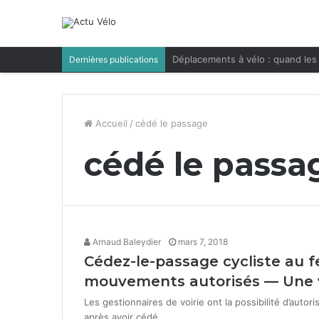
Déplacements à vélo : quand les 
Dernières publications
Accueil
/
cédé le passage
cédé le passa
Arnaud Baleydier
mars 7, 2018
Cédez-le-passage cycliste au f
mouvements autorisés — Une v
Les ges­tion­naires de voirie ont la pos­si­bil­ité d’auto
après avoir cédé…