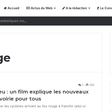
Accueil
Actus du Web
A la rédaction
Le Conc
statistiques nous jouent des tours
ge
1
163
eu : un film explique les nouveaux
oirie pour tous
riser les cyclistes arrivant au feu rouge à franchir celui-ci