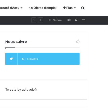
entré d’Actu
Offres d’emploi
Plus
Rechercher
Lecture
Se
Sidebar
Suivre
pour
connecter
cycliste
Nous suivre
curieux
0
Followers
Tweets by actuvelofr